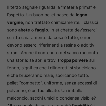
Il terzo segnale riguarda la “materia prima” e
l’aspetto. Un buon pellet nasce da
legno
vergine
, non trattato chimicamente: i classici
sono
abete
o
faggio
. In etichetta dev’esserci
scritto chiaramente da cosa è fatto, e non
devono esserci riferimenti a resine o additivi
strani. Anche il contenuto del sacco racconta
una storia: se apri e trovi
troppa polvere
sul
fondo, significa che i cilindretti si sbriciolano
e che bruceranno male, sporcando tutto. Il
pellet “compatto”, uniforme, senza eccessi di
polverino, è un tuo alleato. Un imballo
malconcio, sacchi umidi o condensa visibile?
Altro segnale da evitare, perché l’
umidità
è il