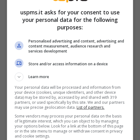
o non trovi il codice, respira, poggia il sacco e
uspms.it asks for your consent to use
passa oltre. È come comprare un’auto senza
your personal data for the following
targa: rischioso.
purposes:
Personalised advertising and content, advertising and
content measurement, audience research and
services development
Store and/or access information on a device
Learn more
Your personal data will be processed and information from
your device (cookies, unique identifiers, and other device
data) may be stored by, accessed by and shared with 319
partners, or used specifically by this site. We and our partners
may use precise geolocation data.
List of partners.
Some vendors may process your personal data on the basis
of legitimate interest, which you can object to by managing
Tre segnali del pellet scadente (Uspms.it)
your options below. Look for a link at the bottom of this page
or in the site menu to manage or withdraw consent in privacy
and cookie settings.