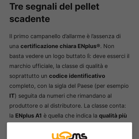
Tre segnali del pellet
scadente
Il primo campanello d’allarme è l’assenza di
una
certificazione chiara ENplus®
. Non
basta vedere un logo buttato lì: deve esserci il
marchio ufficiale, la classe di qualità e
soprattutto un
codice identificativo
completo, con la sigla del Paese (per esempio
IT
) seguita da numeri che rimandano al
produttore o al distributore. La classe conta:
la
ENplus A1
è quella che indica la
qualità più
alta
e la
minore produzione di ceneri
. Se il
sacco non riporta tutto in modo trasparente,