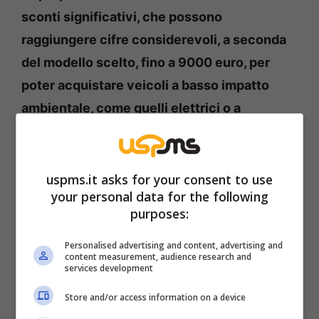
sconti significativi, che possono
raggiungere cifre considerevoli, a seconda
del modello scelto, fino a 9000 euro, per
poter acquistare veicoli a basso impatto
ambientale, come quelli elettrici o a
motorizzazioni ibride o termiche.
La gamma
di veicoli interessata da queste agevolazioni è
vasta e comprende modelli di punta come la
uspms.it asks for your consent to use
your personal data for the following
Mustang Mach-e, l’elegante Capri,
purposes:
l’avventuroso Explorer, il versatile Puma Gen-
E ed il pratico E-Tourneo Courier.
Personalised advertising and content, advertising and
content measurement, audience research and
services development
Per chi cerca soluzioni ibride o termiche, Ford
Store and/or access information on a device
propone modelli quali Kuga, Puma e Tourneo