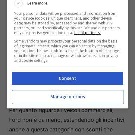
Learn more
Courier, tutti caratterizzati da un’ottima
Your personal data will be processed and information from
efficienza e prestazioni affidabili.
Un aspetto
your device (cookies, unique identifiers, and other device
data) may be stored by, accessed by and shared with 319
particolarmente interessante di questa
partners, or used specifically by this site. We and our partners
may use precise geolocation data.
List of partners.
iniziativa è la mancanza di restrizioni severe,
Some vendors may process your personal data on the basis
come quelle relative alla residenza o al
of legitimate interest, which you can object to by managing
your options below. Look for a link at the bottom of this page
reddito, spesso presenti in altri programmi di
or in the site menu to manage or withdraw consent in privacy
and cookie settings.
incentivi.
Ciò significa che un numero
maggiore di consumatori può beneficiare di
Consent
queste agevolazioni, rendendo l’offerta di
Ford particolarmente inclusiva.
Manage options
Per quanto riguarda i veicoli commerciali,
Ford non è da meno, estendendo gli incentivi
anche a questa categoria con sconti che