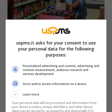
Allarme cibi contraffatti: attenzione a queste marche –
uspms.it
uspms.it asks for your consent to use
Anche alcuni prodotti cosmetici e da bagno
your personal data for the following
sono stati ritirati per la presenza di sostanze
purposes:
tossiche come il Lilial. Questi episodi hanno
Personalised advertising and content, advertising and
messo in allerta i consumatori e hanno
content measurement, audience research and
services development
richiesto un’attenzione particolare verso le
marche e i lotti specifici coinvolti nei richiami.
Store and/or access information on a device
Il Ministero della Salute ha emesso un
Learn more
avvertimento specifico riguardo al pesto di
Your personal data will be processed and information from
your device (cookies, unique identifiers, and other device
pistacchio venduto con il marchio Delizie
data) may be stored by, accessed by and shared with 319