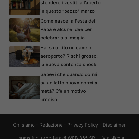
stendere i vestiti all’aperto
in questo “pazzo” marzo
Come nasce la Festa del
Papà e alcune idee per
celebrarla al meglio
Hai smarrito un cane in
aeroporto? Rischi grosso:
la nuova sentenza shock
Sapevi che quando dormi
su un letto nuovo dormi a
metà? C’è un motivo
preciso
Chi siamo
-
Redazione
-
Privacy Policy
-
Disclaimer
Uspms.it di proprietà di WEB 365 SRL - Via Nicola