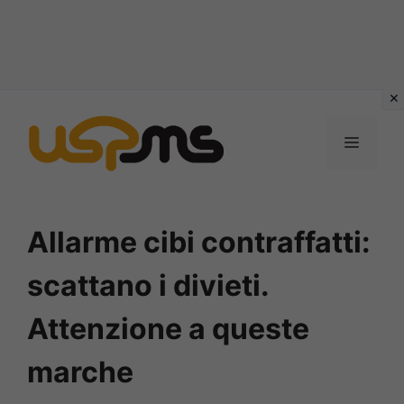
Vai
al
MENU
contenuto
Allarme cibi contraffatti:
scattano i divieti.
Attenzione a queste
marche