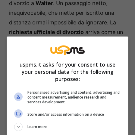
divorzio a
Walter
. Un passaggio netto,
inequivocabile, che mette per iscritto una
distanza ormai impossibile da ignorare. La
richiesta ufficiale di divorzio
arriva come un
colpo secco nel cuore della storia,
promettendo onde lunghe e conseguenze
imprevedibili.
uspms.it asks for your consent to use
your personal data for the following
purposes:
Personalised advertising and content, advertising and
content measurement, audience research and
services development
Store and/or access information on a device
Learn more