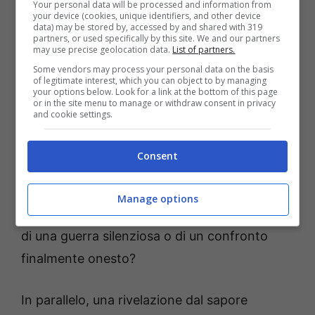
Your personal data will be processed and information from
your device (cookies, unique identifiers, and other device
Anticipazioni Balene, Milla chiede il divorzio a Walter: ora
data) may be stored by, accessed by and shared with 319
partners, or used specifically by this site. We and our partners
nulla sarà più come prima (RaiPlay) Uspms.it
may use precise geolocation data.
List of partners.
Some vendors may process your personal data on the basis
Cosa spinge
Milla
a formalizzare la rottura
of legitimate interest, which you can object to by managing
your options below. Look for a link at the bottom of this page
proprio adesso? Le anticipazioni indicano un
or in the site menu to manage or withdraw consent in privacy
and cookie settings.
clima teso e una scelta maturata tra emozioni
contrastanti e consapevolezze tardive. Ci si
Consent
chiede se
Walter
reagirà con freddezza,
sorpresa o, al contrario, con un gesto
Manage options
inaspettato. Questo potrebbe segnare l’inizio
di una guerra silenziosa o di un confronto
finalmente onesto?
In parallelo, una rivelazione dal sapore