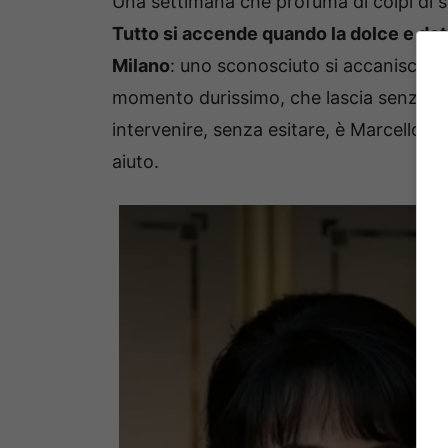
Una settimana che profuma di colpi di sce
Tutto si accende quando la dolce e det
Milano
: uno sconosciuto si accanisce con
momento durissimo, che lascia senza fiat
intervenire, senza esitare, è Marcello, c
aiuto.