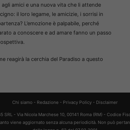
agli amici e una nuova vita che li attende
o: il loro legame, le amicizie, i sorrisi in
partenza? L’emozione è palpabile, perché
arato a conoscere e ad amare fanno un passo
rospettiva.
me reagirà la cerchia del Paradiso a questo
Chi siamo
-
Redazione
-
Privacy Policy
-
Disclaimer
65 SRL - Via Nicola Marchese 10, 00141 Roma (RM) - Codice Fisca
quanto viene aggiornato senza alcuna periodicità. Non può pertant