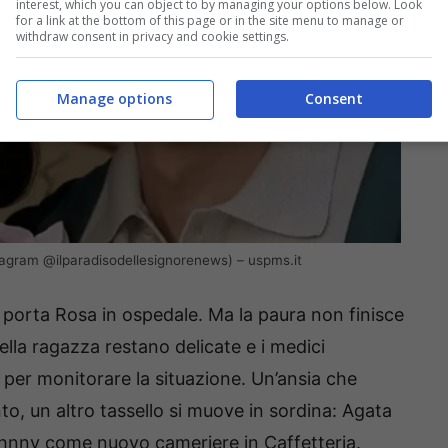
interest, which you can object to by managing your options below. Look
for a link at the bottom of this page or in the site menu to manage or
withdraw consent in privacy and cookie settings.
Manage options
Consent
stagram @ilparadisodellesignorenews) – uspms.it
e porta Rosa in ospedale. Ma la paura non finisce
della ragazza restano delicate e i medici
 per monitorare la situazione. Un’ansia che
to, un altro tassello si muove in sordina: Agata
hnny come nuovo cameriere in Caffetteria.