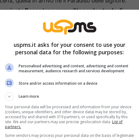
na, quella in arrivo ne il Paradiso delle signore.
erminata Rosa viene aggredita per le strade di
tro di lei fino a farle perdere i sensi. Un
o e che cambia le priorità di più di un cuore. A
he avvista la scena in lontananza e corre in
uspms.it asks for your consent to use your
personal data for the following purposes:
Personalised advertising and content, advertising and content
measurement, audience research and services development
Store and/or access information on a device
Learn more
Your personal data will be processed and information from your device
(cookies, unique identifiers, and other device data) may be stored by,
accessed by and shared with 319 partners, or used specifically by this
site. We and our partners may use precise geolocation data.
List of
partners.
Some vendors may process your personal data on the basis of legitimate