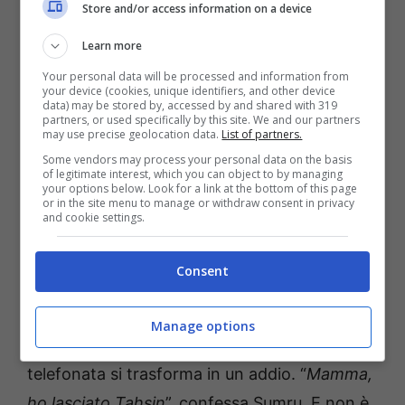
Store and/or access information on a device
Il mosaico si compone un tassello alla volta: il
Learn more
ritorno di Halil, l’incontro con i figli prima di
Your personal data will be processed and information from
Sumru, la sfida frontale e quelle negazioni
your device (cookies, unique identifiers, and other device
data) may be stored by, accessed by and shared with 319
ripetute che suonano come un verdetto.
partners, or used specifically by this site. We and our partners
may use precise geolocation data.
List of partners.
“
Continuava a mentire guardandomi negli
Some vendors may process your personal data on the basis
occhi
”, racconterà Sumru. Una frase che pesa
of legitimate interest, which you can object to by managing
your options below. Look for a link at the bottom of this page
come un macigno e che accende il conflitto
or in the site menu to manage or withdraw consent in privacy
and cookie settings.
più difficile: quando l’ingiustizia non è
soltanto nella storia, ma nella percezione di
Consent
chi ti circonda.
Manage options
E poi, la rivelazione che taglia il respiro. Quella
telefonata si trasforma in un addio. “
Mamma,
ho lasciato Tahsin
”, confessa Sumru. E non è