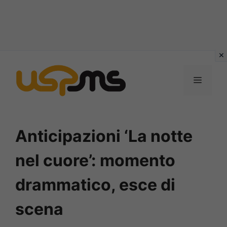
Vai
al
MENU
contenuto
Anticipazioni ‘La notte
nel cuore’: momento
drammatico, esce di
scena