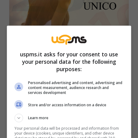
Tutte le informazioni utili per organizzare al meglio le tue
uspms.it asks for your consent to use
finanze in vista delle prossime date di accredito.- uspms.it
your personal data for the following
purposes:
Tuttavia, emerge una particolarità che non
passa inosservata: l’erogazione dell’
assegno
Personalised advertising and content, advertising and
content measurement, audience research and
unico
relativo al mese di settembre subirà un
services development
leggero ritardo rispetto agli altri mesi. Le date
Store and/or access information on a device
indicate per il pagamento sono infatti il 22 e il
Learn more
23 settembre, mostrando uno slittamento
Your personal data will be processed and information from
che potrebbe generare domande e
your device (cookies, unique identifiers, and other device