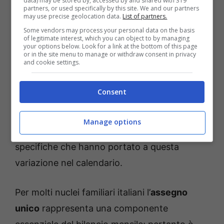
data) may be stored by, accessed by and shared with 319
preoccupazioni tra i beneficiari.
partners, or used specifically by this site. We and our partners
may use precise geolocation data.
List of partners.
Some vendors may process your personal data on the basis
Questo ritardo potrebbe essere attribuito a
of legitimate interest, which you can object to by managing
your options below. Look for a link at the bottom of this page
diversi fattori operativi interni all’INPS o a
or in the site menu to manage or withdraw consent in privacy
and cookie settings.
eventuali aggiustamenti nel processo di
verifica delle domande presentate dalle
Consent
famiglie italiane. Nonostante ciò, l’
Istituto
Nazionale della Previdenza Sociale
non ha
Manage options
fornito spiegazioni dettagliate sulle cause
specifiche che hanno portato a questa
variazione nel calendario.
Per molti nuclei familiari italiani l’
assegno
unico
rappresenta una componente