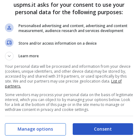
 se si parlerà o meno di questa situazione con
uspms.it asks for your consent to use your
personal data for the following purposes:
Personalised advertising and content, advertising and content
i preannuncia ricco di
measurement, audience research and services development
 sarà l’edizione più lunga di
Store and/or access information on a device
Learn more
Your personal data will be processed and information from your device
(cookies, unique identifiers, and other device data) may be stored by,
vi un retroscena succoso sulla nuova edizione di
accessed by and shared with 319 partners, or used specifically by this
site. We and our partners may use precise geolocation data.
List of
 bene, quella che partirà il 27 settembre e sarà la
partners.
 bellezza di 13 puntate che ci
Some vendors may process your personal data on the basis of legitimate
interest, which you can object to by managing your options below. Look
sto 2025.
for a link at the bottom of this page or in the site menu to manage or
withdraw consent in privacy and cookie settings.
Manage options
Consent