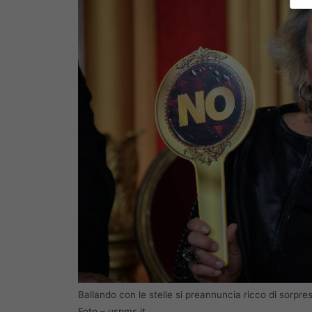
Ballando con le stelle si preannuncia ricco di sorpr
Foto – uspms.it