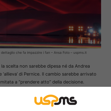
l dettaglio che fa impazzire i fan – Ansa Foto – uspms.it
 la scelta non sarebbe dipesa né da Andrea
le ‘allieva’ di Pernice. Il cambio sarebbe arrivato
imitata a “prendere atto” della decisione.
bio di coppia? Una strategia interna? Non è
ssante vedere che tipo di intesa nascerà tra