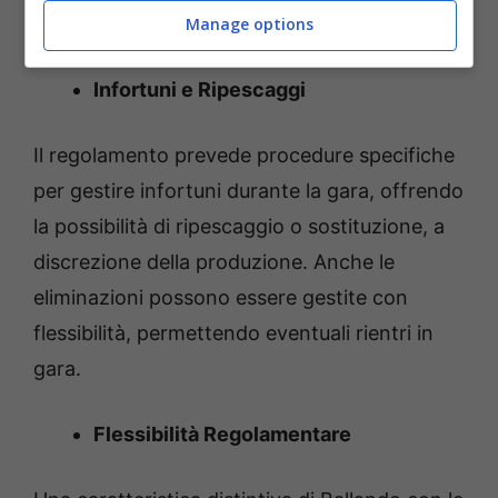
anomalie.
Manage options
Infortuni e Ripescaggi
Il regolamento prevede procedure specifiche
per gestire infortuni durante la gara, offrendo
la possibilità di ripescaggio o sostituzione, a
discrezione della produzione. Anche le
eliminazioni possono essere gestite con
flessibilità, permettendo eventuali rientri in
gara.
Flessibilità Regolamentare