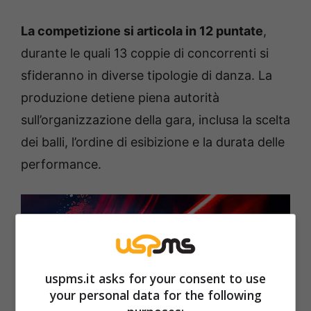
La competizione si articola in 12 puntate
,
durante le quali 13 coppie di concorrenti si
sfideranno in diverse tipologie di danza. La
produzione detiene piena autorità
sull’organizzazione della gara, inclusa la scelta
dei balli, l’ordine di esibizione e la durata delle
performance.
uspms.it asks for your consent to use
your personal data for the following