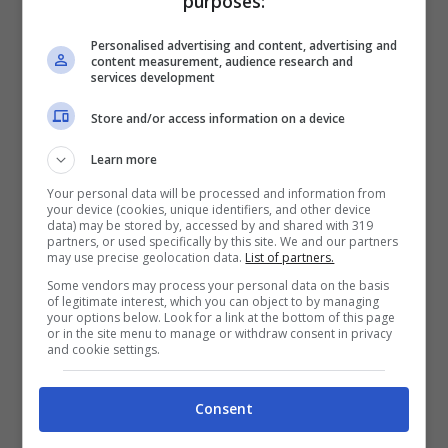
purposes:
Personalised advertising and content, advertising and
content measurement, audience research and
services development
Ballando con le stelle: il punto sul regolamento e sugli
Store and/or access information on a device
eventuali cambiamenti – ansa foto – uspms.it
Learn more
Modalità di Votazione e Punteggio
Your personal data will be processed and information from
your device (cookies, unique identifiers, and other device
data) may be stored by, accessed by and shared with 319
partners, or used specifically by this site. We and our partners
Il pubblico da casa e una giuria in studio
may use precise geolocation data.
List of partners.
esprimono le loro preferenze, che si
Some vendors may process your personal data on the basis
of legitimate interest, which you can object to by managing
traducono in due classifiche separate: una
your options below. Look for a link at the bottom of this page
or in the site menu to manage or withdraw consent in privacy
popolare e una tecnica. La votazione social,
and cookie settings.
attraverso i “cuoricini” e i “like” sui profili
ufficiali del programma, gioca un ruolo
Consent
cruciale, con controlli attenti per evitare