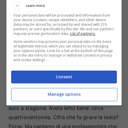
Learn more
dopo stagione continua a macinare ottimi
Your personal data will be processed and information from
dati di ascolto e un affetto del pubblico che
your device (cookies, unique identifiers, and other device
data) may be stored by, accessed by and shared with 319
non conosce cedimenti. Un classico che non
partners, or used specifically by this site. We and our partners
may use precise geolocation data.
List of partners.
passa mai di moda…
Some vendors may process your personal data on the basis
of legitimate interest, which you can object to by managing
your options below. Look for a link at the bottom of this page
E qui arriva il punto caldo: quanto guadagna
or in the site menu to manage or withdraw consent in privacy
and cookie settings.
una conduttrice così?
Attenzione, perché
non ci sono comunicazioni ufficiali da parte
Consent
della Rai. Tuttavia, secondo alcune
indiscrezioni, il contratto firmato da Milly con
Manage options
la TV pubblica prevederebbe circa 400.000
euro a stagione. Avete letto bene: circa
quattrocentomila. Cifra che fa girare la testa?
Forse. Ma parliamo di una professionista che