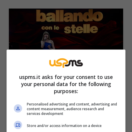
uspms.it asks for your consent to use
your personal data for the following
Quanto guadagna Milly Carlucci a Ballando con le Stelle
purposes:
(ansafoto) – uspms.it
Personalised advertising and content, advertising and
content measurement, audience research and
Poi il colpo di scena che ha cambiato il sabato
services development
sera degli italiani: dal 2005 al comando di
Store and/or access information on a device
Ballando con le stelle, un format che stagione