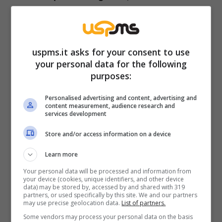
sarebbe chiusa in una
battaglia legale
. Già,
proprio così: non un addio in punta di piedi,
ma una fine che — stando alle ricostruzioni —
uspms.it asks for your consent to use
avrebbe varcato le porte dei tribunali.
your personal data for the following
purposes:
Personalised advertising and content, advertising and
content measurement, audience research and
services development
Store and/or access information on a device
Learn more
Your personal data will be processed and information from
your device (cookies, unique identifiers, and other device
data) may be stored by, accessed by and shared with 319
partners, or used specifically by this site. We and our partners
may use precise geolocation data.
List of partners.
Michele non è un mistero qualsiasi: ecco chi è davvero il
secondo marito di Barbara D’Urso (ANSA) Uspms.it
Some vendors may process your personal data on the basis