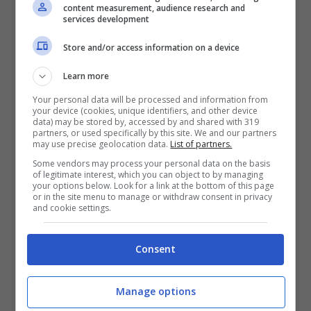
content measurement, audience research and
services development
Store and/or access information on a device
Learn more
Your personal data will be processed and information from
your device (cookies, unique identifiers, and other device
data) may be stored by, accessed by and shared with 319
partners, or used specifically by this site. We and our partners
may use precise geolocation data.
List of partners.
Some vendors may process your personal data on the basis
of legitimate interest, which you can object to by managing
your options below. Look for a link at the bottom of this page
or in the site menu to manage or withdraw consent in privacy
Bollette, in cosa consistono questi rincari (Uspms.it)
and cookie settings.
L’impatto di questi aumenti si estende a tutto
Consent
l’ecosistema.
Per chi possiede un’auto
elettrica, la convenienza economica
Manage options
dipende dalla possibilità di ricaricare il