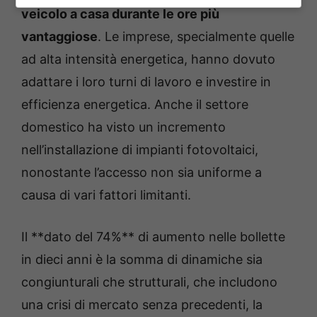
veicolo a casa durante le ore più
vantaggiose
. Le imprese, specialmente quelle
ad alta intensità energetica, hanno dovuto
adattare i loro turni di lavoro e investire in
efficienza energetica. Anche il settore
domestico ha visto un incremento
nell’installazione di impianti fotovoltaici,
nonostante l’accesso non sia uniforme a
causa di vari fattori limitanti.
Il **dato del 74%** di aumento nelle bollette
in dieci anni è la somma di dinamiche sia
congiunturali che strutturali, che includono
una crisi di mercato senza precedenti, la