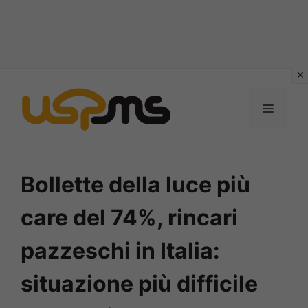
Vai
al
MENU
contenuto
Bollette della luce più
care del 74%, rincari
pazzeschi in Italia:
situazione più difficile