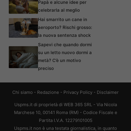
Papà e alcune idee per
celebrarla al meglio
Hai smarrito un cane in
aeroporto? Rischi grosso:
la nuova sentenza shock
Sapevi che quando dormi
su un letto nuovo dormi a
metà? C’è un motivo
preciso
Chi siamo
-
Redazione
-
Privacy Policy
-
Disclaimer
Uspms.it di proprietà di WEB 365 SRL - Via Nicola
Marchese 10, 00141 Roma (RM) - Codice Fiscale e
Partita I.V.A. 12279101005
Uspms.it non è una testata giornalistica, in quanto