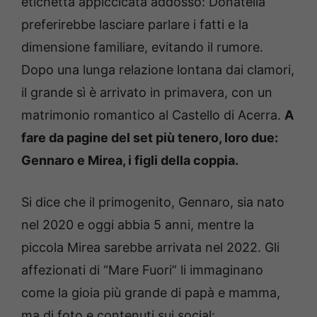
etichetta appiccicata addosso: Donatella
preferirebbe lasciare parlare i fatti e la
dimensione familiare, evitando il rumore.
D
opo una lunga relazione lontana dai clamori,
il grande sì è arrivato in primavera, con un
matrimonio romantico al
Castello di Acerra
.
A
fare da pagine del set più tenero, loro due:
Gennaro e Mirea
, i figli della coppia.
Si dice che il primogenito, Gennaro, sia nato
nel
2020
e oggi abbia
5 anni
, mentre la
piccola
Mirea
sarebbe arrivata nel
2022
. Gli
affezionati di “Mare Fuori” li immaginano
come la gioia più grande di papà e mamma,
ma di foto e contenuti sui social: