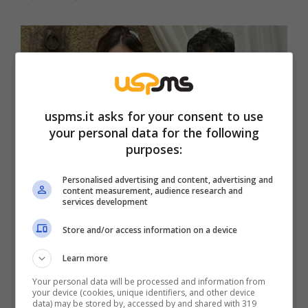
uspms.it asks for your consent to use
your personal data for the following
purposes:
Personalised advertising and content, advertising and
content measurement, audience research and
services development
Chi è Donatella, la moglie dell’attore Carmine Recano?
Store and/or access information on a device
(Instagram @cronachedellacampania) – uspms.it
Learn more
Secondo quanto trapela,
Donatella è nata a
Your personal data will be processed and information from
Napoli nel 1993 e oggi avrebbe 32 anni
.
your device (cookies, unique identifiers, and other device
data) may be stored by, accessed by and shared with 319