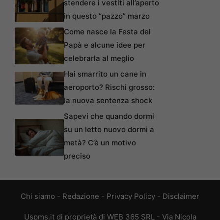
stendere i vestiti all’aperto
in questo “pazzo” marzo
Come nasce la Festa del
Papà e alcune idee per
celebrarla al meglio
Hai smarrito un cane in
aeroporto? Rischi grosso:
la nuova sentenza shock
Sapevi che quando dormi
su un letto nuovo dormi a
metà? C’è un motivo
preciso
Chi siamo
-
Redazione
-
Privacy Policy
-
Disclaimer
Uspms.it di proprietà di WEB 365 SRL - Via Nicola