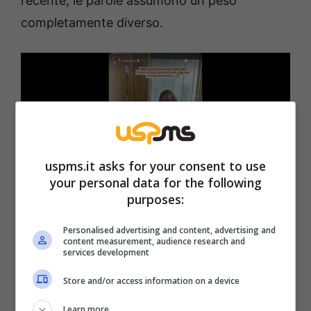
recente, le parole assumono un peso
completamente diverso.
uspms.it asks for your consent to use
your personal data for the following
purposes:
Chiara Nasti viva per miracolo (Instagram @nastilove)
Personalised advertising and content, advertising and
content measurement, audience research and
Uspms.it
services development
Store and/or access information on a device
Il pacco, grande e ingombrante, sembrava
essere la causa di questa confessione tanto
Learn more