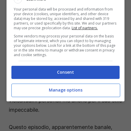
drammatica quanto ironica. Ma non è tutto.
Your personal data will be processed and information from
your device (cookies, unique identifiers, and other device
La celebrità ha colto l’occasione per
data) may be stored by, accessed by and shared with 319
partners, or used specifically by this site. We and our partners
condividere qualcosa di più leggero e
may use precise geolocation data.
List of partners.
fashion: il suo vestito giallino di Zara
. Un
Some vendors may process your personal data on the basis
of legitimate interest, which you can object to by managing
dettaglio che, in mezzo a una storia così
your options below. Look for a link at the bottom of this page
or in the site menu to manage or withdraw consent in privacy
carica di tensione, ha offerto un momento di
and cookie settings.
leggerezza e stile. Il vestito, semplice ma
elegante, ha dimostrato ancora una volta il
Consent
suo inconfondibile senso della moda, capace
Manage options
di catturare l’attenzione non solo per le
vicissitudini personali ma anche per il suo stile
impeccabile.
Questo episodio, apparentemente banale,