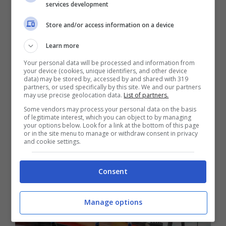
services development
Queste problematiche sollevano interrogativi
Store and/or access information on a device
sulla capacità della nuova legislazione di
Learn more
affrontare complessivamente le sfide legate
Your personal data will be processed and information from
alla
sicurezza stradale
e alla criminalità
your device (cookies, unique identifiers, and other device
data) may be stored by, accessed by and shared with 319
associata ai veicoli. Sebbene i risultati positivi
partners, or used specifically by this site. We and our partners
may use precise geolocation data.
List of partners.
in termini di riduzione degli incidenti siano
Some vendors may process your personal data on the basis
innegabili, emerge chiaramente come alcune
of legitimate interest, which you can object to by managing
your options below. Look for a link at the bottom of this page
aree richiedano ulteriore attenzione ed
or in the site menu to manage or withdraw consent in privacy
and cookie settings.
efficaci interventi normativi.
Consent
Manage options