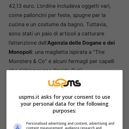
42,13 euro. L’ordine includeva oggetti vari,
come palloncini per feste, spugne per la
cucina e un costume da bagno. Tuttavia,
sono stati un paio di articoli a catturare
l’attenzione dell’
Agenzia delle Dogane e dei
Monopoli
: una maglietta ispirata a “The
Monsters & Co” e alcuni fermagli per capelli
che richiamavano “Inside Out”.
uspms.it asks for your consent to use
your personal data for the following
purposes:
Personalised advertising and content, advertising and
content measurement, audience research and