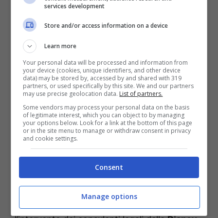
services development
Store and/or access information on a device
Learn more
Your personal data will be processed and information from
your device (cookies, unique identifiers, and other device
Shopping online: quando il “risparmio” può trasformarsi in
data) may be stored by, accessed by and shared with 319
una sanzione salata (Uspms.it)
partners, or used specifically by this site. We and our partners
may use precise geolocation data.
List of partners.
Some vendors may process your personal data on the basis
Questi prodotti sono stati fermati in dogana e
of legitimate interest, which you can object to by managing
your options below. Look for a link at the bottom of this page
sottoposti a sequestro amministrativo. A fine
or in the site menu to manage or withdraw consent in privacy
and cookie settings.
agosto, A.G. ha ricevuto una comunicazione
ufficiale che lo informava della violazione
Consent
relativa all’importazione di merce
contraffatta, con la relativa sanzione
Manage options
pecuniaria. La situazione si è complicata con