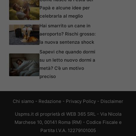
Papà e alcune idee per
celebrarla al meglio
Hai smarrito un cane in
aeroporto? Rischi grosso:
la nuova sentenza shock
Sapevi che quando dormi
su un letto nuovo dormi a
metà? C’è un motivo
preciso
Chi siamo
-
Redazione
-
Privacy Policy
-
Disclaimer
Uspms.it di proprietà di WEB 365 SRL - Via Nicola
Marchese 10, 00141 Roma (RM) - Codice Fiscale e
Partita I.V.A. 12279101005