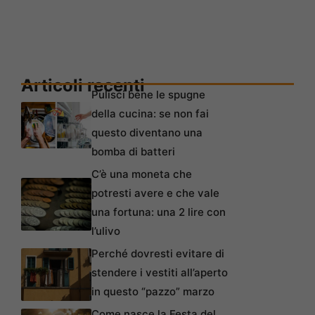
Articoli recenti
Pulisci bene le spugne
della cucina: se non fai
questo diventano una
bomba di batteri
C’è una moneta che
potresti avere e che vale
una fortuna: una 2 lire con
l’ulivo
Perché dovresti evitare di
stendere i vestiti all’aperto
in questo “pazzo” marzo
Come nasce la Festa del