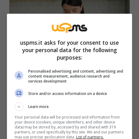
uspms.it asks for your consent to use
your personal data for the following
purposes:
Personalised advertising and content, advertising and
content measurement, audience research and
services development
Store and/or access information on a device
Il segreto che alleggerisce bollette e cotture – uspms.it
Learn more
Questa pratica ha anche un altro vantaggio:
Your personal data will be processed and information from
mantiene meglio la consistenza degli
your device (cookies, unique identifiers, and other device
data) may be stored by, accessed by and shared with 319
alimenti.
Tagliare in parti uguali consente una
partners, or used specifically by this site. We and our partners
may use precise geolocation data.
List of partners.