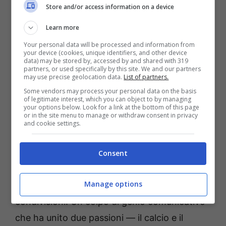
web
Store and/or access information on a device
Learn more
Di recente, in uno spot Netflix, Diletta ha
lanciato un paragone audace e irresistibile:
Your personal data will be processed and information from
your device (cookies, unique identifiers, and other device
data) may be stored by, accessed by and shared with 319
partners, or used specifically by this site. We and our partners
may use precise geolocation data.
List of partners.
“Il fantacalcio è un po’ come il
Some vendors may process your personal data on the basis
of legitimate interest, which you can object to by managing
se-sso: difficile da spiegare, ma
your options below. Look for a link at the bottom of this page
or in the site menu to manage or withdraw consent in privacy
molto divertente da fare.”
and cookie settings.
Consent
Pronunciata con il suo sorriso magnetico, la
Manage options
battuta ha scatenato migliaia di commenti e
condivisioni. Un colpo di genio comunicativo
che ha unito due passioni — il calcio e il