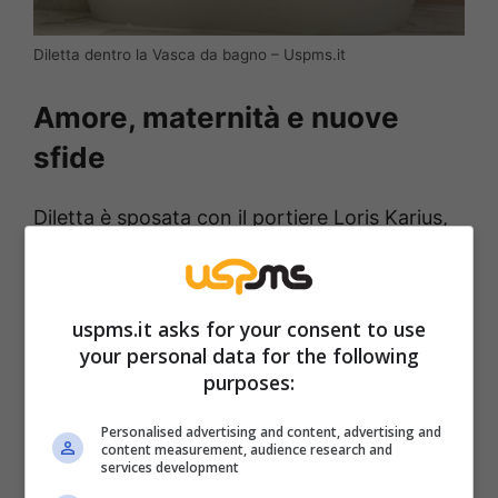
Diletta dentro la Vasca da bagno – Uspms.it
Amore, maternità e nuove
sfide
Diletta è sposata con il portiere Loris Karius,
con cui ha avuto la figlia Aria, nata il 16
agosto 2023. Una maternità vissuta con
entusiasmo, che ha aggiunto una nuova
uspms.it asks for your consent to use
your personal data for the following
dimensione alla sua vita pubblica e privata,
purposes:
rendendola ancora più vicina al suo pubblico.
Personalised advertising and content, advertising and
content measurement, audience research and
La frase che ha infiammato il
services development