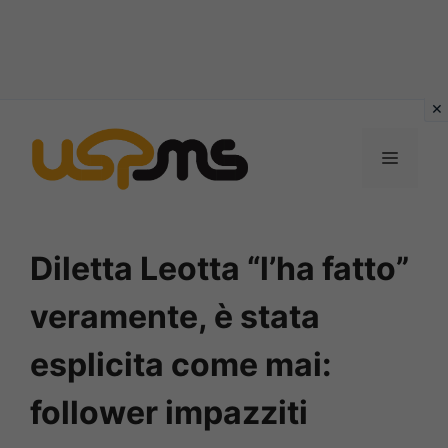
Vai
al
MENU
contenuto
Diletta Leotta “l’ha fatto”
veramente, è stata
esplicita come mai:
follower impazziti