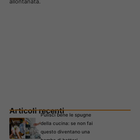
allontanata.
Articoli recenti
Pulisci bene le spugne
della cucina: se non fai
questo diventano una