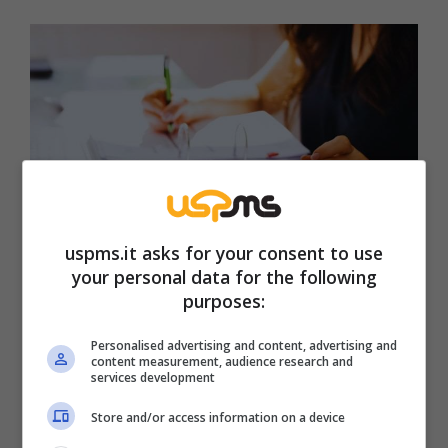
uspms.it asks for your consent to use
your personal data for the following
Il motivo dell’esclusione dalla rottamazione delle cartelle
purposes:
esattoriali (Usms.it)
Personalised advertising and content, advertising and
content measurement, audience research and
L’articolo evidenzia come la scelta
services development
governativa miri a
salvaguardare gli equilibri
Store and/or access information on a device
di bilancio e la credibilità del sistema di