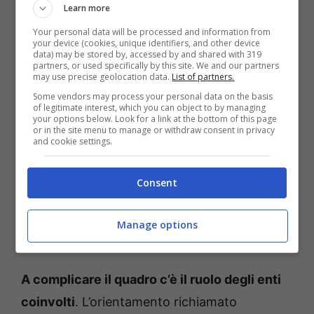
Learn more
riscossione.
Anziché una nuova ondata di
Your personal data will be processed and information from
rottamazioni generalizzate, la strategia
your device (cookies, unique identifiers, and other device
data) may be stored by, accessed by and shared with 319
privilegia strumenti selettivi, limitati nel
partners, or used specifically by this site. We and our partners
may use precise geolocation data.
List of partners.
perimetro e accompagnati da criteri di
Some vendors may process your personal data on the basis
accesso che di fatto lasciano fuori la maggior
of legitimate interest, which you can object to by managing
your options below. Look for a link at the bottom of this page
parte delle posizioni sostanziose. È anche per
or in the site menu to manage or withdraw consent in privacy
and cookie settings.
questo che molti contribuenti, pur avendo
atteso un intervento “salvifico”, si ritrovano
Consent
adesso esclusi: la misura non riguarda la loro
tipologia di debito, l’annualità o la fascia di
Manage options
importo.
A complicare il quadro c’è il ruolo degli enti
coinvolti
. L’orientamento richiamato