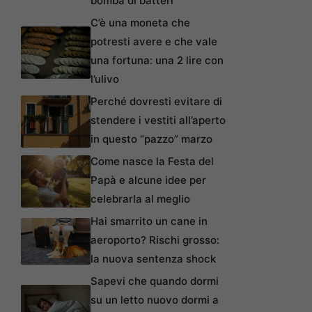
bomba di batteri
C’è una moneta che
potresti avere e che vale
una fortuna: una 2 lire con
l’ulivo
Perché dovresti evitare di
stendere i vestiti all’aperto
in questo “pazzo” marzo
Come nasce la Festa del
Papà e alcune idee per
celebrarla al meglio
Hai smarrito un cane in
aeroporto? Rischi grosso:
la nuova sentenza shock
Sapevi che quando dormi
su un letto nuovo dormi a