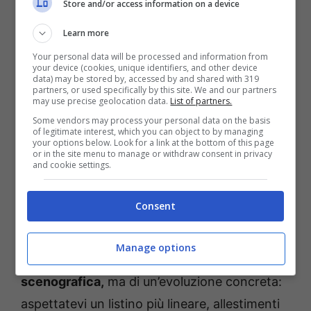
Store and/or access information on a device
Learn more
Your personal data will be processed and information from
your device (cookies, unique identifiers, and other device
data) may be stored by, accessed by and shared with 319
partners, or used specifically by this site. We and our partners
may use precise geolocation data.
List of partners.
Some vendors may process your personal data on the basis
of legitimate interest, which you can object to by managing
your options below. Look for a link at the bottom of this page
or in the site menu to manage or withdraw consent in privacy
and cookie settings.
Consent
La Fiat Panda cambia il nome: cosa sappiamo e cosa
cambierà per davvero (ANSA) Uspms.it
Manage options
Non si tratterà di una rivoluzione
scenografica,
ma di un’evoluzione concreta:
aspettatevi un listino più lineare, allestimenti