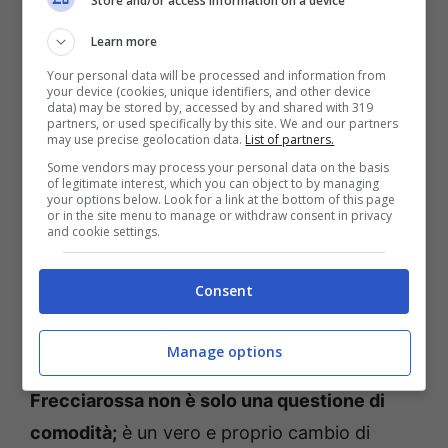
Store and/or access information on a device
l’innovazione nel settore dei trasporti,
Learn more
ponendo l’Italia all’avanguardia nella
Your personal data will be processed and information from
modernizzazione delle infrastrutture
your device (cookies, unique identifiers, and other device
data) may be stored by, accessed by and shared with 319
ferroviarie. L’obiettivo è chiaro: migliorare
partners, or used specifically by this site. We and our partners
may use precise geolocation data.
List of partners.
l’esperienza utente, rendendo i viaggi non
Some vendors may process your personal data on the basis
solo un mezzo per spostarsi da un punto A a
of legitimate interest, which you can object to by managing
your options below. Look for a link at the bottom of this page
un punto B, ma un’occasione per rimanere
or in the site menu to manage or withdraw consent in privacy
and cookie settings.
connessi, produttivi, o semplicemente per
rilassarsi e godersi il viaggio senza
Consent
preoccupazioni.
Manage options
L’implementazione di Starlink sui treni
Frecciarossa non è solo una questione di
comodità;
è un vero e proprio cambio di