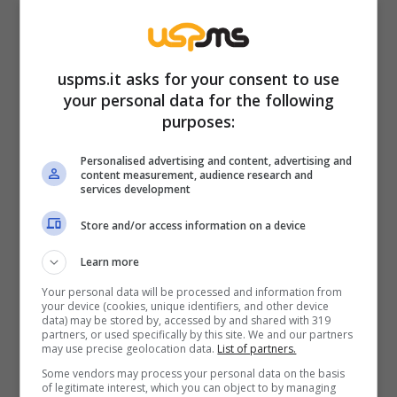
facile, ma Martina ha scelto di affrontare
questa sfida a testa alta
, condividendo la sua
uspms.it asks for your consent to use
esperienza in modo aperto e sincero.
your personal data for the following
purposes:
La notizia del trapianto è stata accolta con
un’ondata di sostegno e affetto da parte dei
Personalised advertising and content, advertising and
content measurement, audience research and
fan, che hanno inondato i social di messaggi
services development
di incoraggiamento per Martina. La sua storia
Store and/or access information on a device
ha toccato molti cuori, dimostrando come la
Learn more
vulnerabilità e la forza possano andare di pari
Your personal data will be processed and information from
passo.
Martina non si è limitata a
your device (cookies, unique identifiers, and other device
data) may be stored by, accessed by and shared with 319
condividere la sua esperienza personale;
ha
partners, or used specifically by this site. We and our partners
may use precise geolocation data.
List of partners.
anche lanciato un messaggio importante
Some vendors may process your personal data on the basis
sull’importanza della donazione degli organi,
of legitimate interest, which you can object to by managing