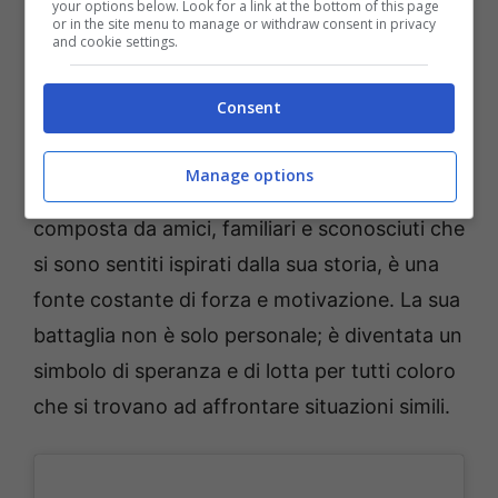
your options below. Look for a link at the bottom of this page
sensibilizzando l’opinione pubblica su un tema
or in the site menu to manage or withdraw consent in privacy
and cookie settings.
tanto delicato quanto vitale.
Consent
La strada verso la guarigione è lunga e
costellata di sfide, ma Martina non è sola
. La
Manage options
comunità che si è formata attorno a lei,
composta da amici, familiari e sconosciuti che
si sono sentiti ispirati dalla sua storia, è una
fonte costante di forza e motivazione. La sua
battaglia non è solo personale; è diventata un
simbolo di speranza e di lotta per tutti coloro
che si trovano ad affrontare situazioni simili.