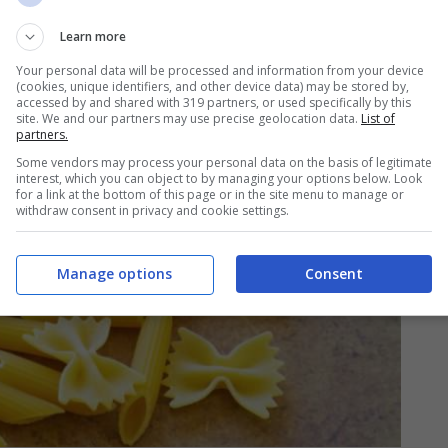
Learn more
Your personal data will be processed and information from your device
(cookies, unique identifiers, and other device data) may be stored by,
accessed by and shared with 319 partners, or used specifically by this
site. We and our partners may use precise geolocation data.
List of
partners.
Some vendors may process your personal data on the basis of legitimate
interest, which you can object to by managing your options below. Look
for a link at the bottom of this page or in the site menu to manage or
withdraw consent in privacy and cookie settings.
Manage options
Consent