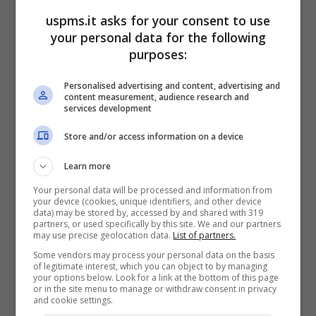
uspms.it asks for your consent to use
Pulizia dell’ottone: soluzioni efficaci per una pulizia perfetta
your personal data for the following
– uspms.it
purposes:
Dopo la pulizia e l’igiene, è il momento di
Personalised advertising and content, advertising and
content measurement, audience research and
lucidare le maniglie in ottone
per farle
services development
brillare. Un impasto di
limone, sale, aceto e
Store and/or access information on a device
bicarbonato
può essere applicato per una
decina di minuti, poi risciacquato. L’
olio di
Learn more
semi di lino
crea invece una patina protettiva
Your personal data will be processed and information from
your device (cookies, unique identifiers, and other device
che mantiene le maniglie lucide e le protegge
data) may be stored by, accessed by and shared with 319
partners, or used specifically by this site. We and our partners
dall’ossidazione.
may use precise geolocation data.
List of partners.
Some vendors may process your personal data on the basis
of legitimate interest, which you can object to by managing
Se l’oggetto in ottone che dovete pulire è
your options below. Look for a link at the bottom of this page
or in the site menu to manage or withdraw consent in privacy
molto ossidato e usurato bisognerà fare
and cookie settings.