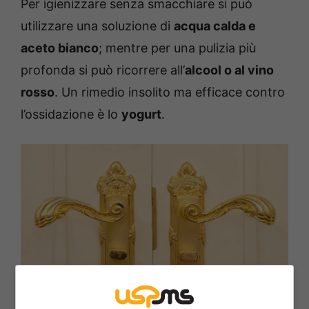
Per igienizzare senza smacchiare si può
utilizzare una soluzione di
acqua calda e
aceto bianco
; mentre per una pulizia più
profonda si può ricorrere all’
alcool o al vino
rosso
. Un rimedio insolito ma efficace contro
l’ossidazione è lo
yogurt
.