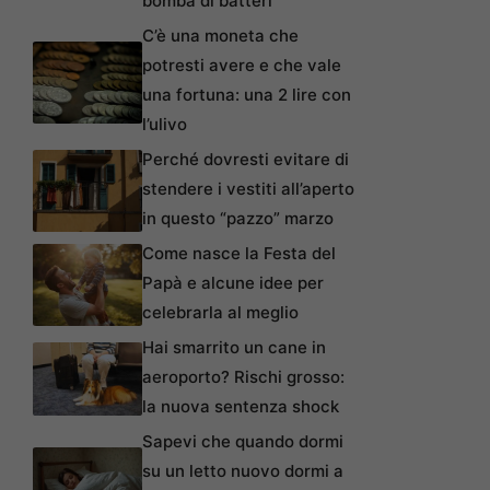
bomba di batteri
C’è una moneta che
potresti avere e che vale
una fortuna: una 2 lire con
l’ulivo
Perché dovresti evitare di
stendere i vestiti all’aperto
in questo “pazzo” marzo
Come nasce la Festa del
Papà e alcune idee per
celebrarla al meglio
Hai smarrito un cane in
aeroporto? Rischi grosso:
la nuova sentenza shock
Sapevi che quando dormi
su un letto nuovo dormi a