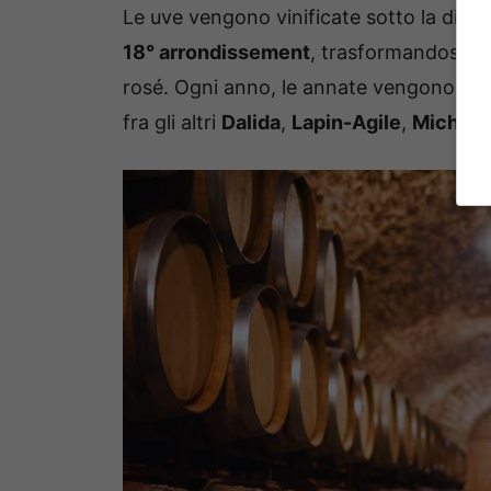
Le uve vengono vinificate sotto la direz
18° arrondissement
, trasformandosi in 
rosé. Ogni anno, le annate vengono de
fra gli altri
Dalida
,
Lapin-Agile
,
Michou