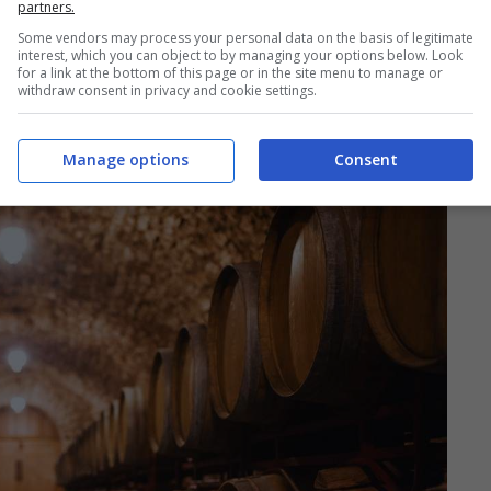
partners.
ione di un
enologo
nelle cantine della
Mairie del
Some vendors may process your personal data on the basis of legitimate
2400 bottiglie da 50 centilitri di vino rosso e
interest, which you can object to by managing your options below. Look
for a link at the bottom of this page or in the site menu to manage or
dicate a un personaggio legato a Montmartre:
withdraw consent in privacy and cookie settings.
,
Brassens
.
Manage options
Consent