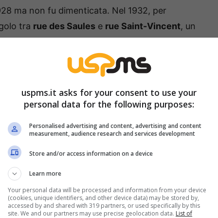
1928 ma non fu dimenticata. Nel 1932, per
ngolo tra
rue des Saules
e
rue Saint-Vincent
, un
 all’associazione “
Le Vieux-Montmartre
” si
eppi di vite donati da numerose località vinicole
uspms.it asks for your consent to use your
no cura del
Clos Montmartre
, un vigneto di oltre
personal data for the following purposes:
nte produttive. Il vigneto parigino è composto
Personalised advertising and content, advertising and content
) e
pinot noir
(20%), che consentono di
measurement, audience research and services development
Store and/or access information on a device
Learn more
di Montmartre, un piacevole
Your personal data will be processed and information from your device
e
(cookies, unique identifiers, and other device data) may be stored by,
accessed by and shared with 319 partners, or used specifically by this
site. We and our partners may use precise geolocation data.
List of