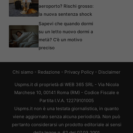
aeroporto? Rischi grosso:
la nuova sentenza shock
Sapevi che quando dormi
su un letto nuovo dormi a
metà? C’è un motivo
preciso
Chi siamo
-
Redazione
-
Privacy Policy
-
Disclaimer
Uspms.it di proprietà di WEB 365 SRL - Via Nicola
Marchese 10, 00141 Roma (RM) - Codice Fiscale e
Partita I.V.A. 12279101005
Uspms.it non è una testata giornalistica, in quanto
viene aggiornato senza alcuna periodicità. Non può
pertanto considerarsi un prodotto editoriale ai sensi
della legge n. 62 del 07.03.2001