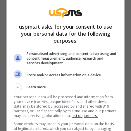
patto proposto, anche se questo potrebbe
segnare la fine della sua carriera da chirurgo.
uspms.it asks for your consent to use
Un sacrificio enorme, un dilemma morale che
your personal data for the following
lascia il segno. Questo potrebbe significare
purposes:
un doloroso addio alle sale operatorie? O è
Personalised advertising and content, advertising and
solo l’anticamera di una svolta inattesa? E
content measurement, audience research and
services development
mentre in città monta il fermento, durante
una manifestazione pacifista, Mimmo blocca
Store and/or access information on a device
un ragazzo che sostiene di essere parente di
Learn more
Delia. Verità o millanteria? Il confine è sottile e
Your personal data will be processed and information from
la curiosità esplode: chi è davvero questo
your device (cookies, unique identifiers, and other device
data) may be stored by, accessed by and shared with 319
giovane e cosa porta con sé?
partners, or used specifically by this site. We and our partners
may use precise geolocation data.
List of partners.
Some vendors may process your personal data on the basis
Al Paradiso, intanto, arrivano notizie che
of legitimate interest, which you can object to by managing