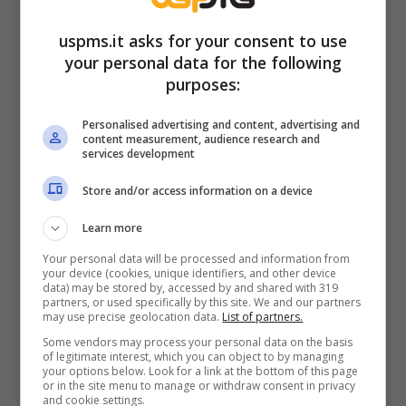
Rosa a Marcello
uspms.it asks for your consent to use
your personal data for the following
Ed eccoci al cuore delle anticipazioni: nelle
purposes:
puntate dal
22 al 26 settembre de Il Paradiso
delle Signore
, secondo quanto riportato, al
Personalised advertising and content, advertising and
content measurement, audience research and
centro della scena troveremo l’enorme dolore
services development
di
Salvo
. Sì, avete letto bene:
Salvo apparirà
Store and/or access information on a device
distrutto
, attraversato da un sentimento che
Learn more
lo mette alla prova come poche volte
Your personal data will be processed and information from
abbiamo visto. Cosa significa, davvero, per
your device (cookies, unique identifiers, and other device
data) may be stored by, accessed by and shared with 319
lui? Questo dolore cambierà i suoi passi, il suo
partners, or used specifically by this site. We and our partners
may use precise geolocation data.
List of partners.
modo di guardare agli affetti, al lavoro, agli
Some vendors may process your personal data on the basis
amici? Ci si chiede se una ferita così profonda
of legitimate interest, which you can object to by managing
your options below. Look for a link at the bottom of this page
possa trasformarsi in nuova forza o se rischi
or in the site menu to manage or withdraw consent in privacy
and cookie settings.