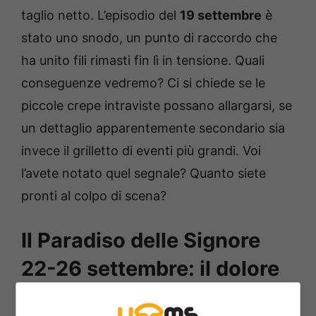
taglio netto. L’episodio del
19 settembre
è
stato uno snodo, un punto di raccordo che
ha unito fili rimasti fin lì in tensione. Quali
conseguenze vedremo? Ci si chiede se le
piccole crepe intraviste possano allargarsi, se
un dettaglio apparentemente secondario sia
invece il grilletto di eventi più grandi. Voi
l’avete notato quel segnale? Quanto siete
pronti al colpo di scena?
Il Paradiso delle Signore
22-26 settembre: il dolore
di Salvo e il sostegno di