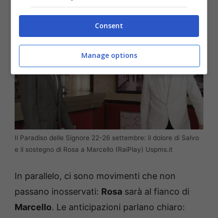
di trascinarlo verso scelte dettate dall’istinto.
Consent
Manage options
Il Paradiso delle Signore 22-26 settembre: il dolore di Salvo
e il sostegno di Rosa a Marcello (RaiPlay) Uspms.it
In parallelo, ci sono movimenti che non
passano inosservati:
Rosa
sarà al fianco di
Marcello
. Le anticipazioni parlano chiaro: