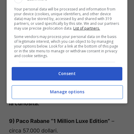
Cifre da capogiro per i profumi più preziosi del mondo,
Your personal data will be processed and information from
fragranze ampolle decorazioni preziosissime – uspms.it
your device (cookies, unique identifiers, and other device
data) may be stored by, accessed by and shared with 319
partners, or used specifically by this site. We and our partners
Oro, diamanti, pietre preziose come l’ambra
may use precise geolocation data.
List of partners.
Some vendors may process your personal data on the basis
grigia racchiudono fragranze pensate per una
of legitimate interest, which you can object to by managing
your options below. Look for a link at the bottom of this page
clientela di collezionisti, sceicchi che oltre
or in the site menu to manage or withdraw consent in privacy
and cookie settings.
all’unicità delle preziose essenze cercano un
simbolo di status.
Consent
Ho voglia di elencare i primi dieci profumi
Manage options
più costosi al mondo per togliermi e togliere
la curiosità.
9) Paco Rabane “1 Million Luxe Edition”
–
circa 57.000 dollari.