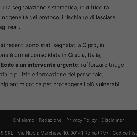
 una segnalazione sistematica, le difficoltà
somogeneità dei protocolli rischiano di lasciare
gi reali.
i recenti sono stati segnalati a Cipro, in
ne è ormai consolidata in Grecia, Italia,
ll’Ecdc a un intervento urgente
: rafforzare triage
nziare pulizie e formazione del personale,
ship antimicotica per proteggere i più vulnerabili.
Chi siamo
-
Redazione
-
Privacy Policy
-
Disclaimer
65 SRL - Via Nicola Marchese 10, 00141 Roma (RM) - Codice Fisca