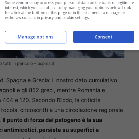
Some vendors may process your personal data on the basis of legitimate
interest, which you can object to by managing your options below. Look
for a link at the bottom of this page or in the site menu to manage or
withdraw consent in privacy and cookie settings.
Manage options
Consent
 tutti in pericolo – uspms.it
alle di Spagna e Grecia: il nostro dato cumulativo
pagnoli e gli 852 greci, mentre Romania e
404 e 120. Secondo l’Ecdc, la criticità
ocolai circoscritti a una circolazione regionale
.
Il punto di forza del patogeno è la sua
ci antimicotici, persiste su superfici e