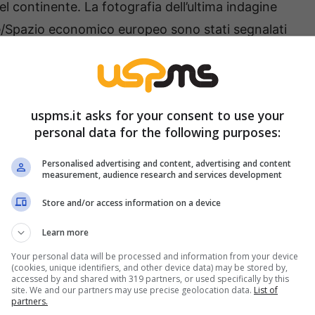
del continente. La fotografia dell’ultima indagine
 Ue/Spazio economico europeo sono stati segnalati
record nel 2023, quando in 18 Stati si sono
uspms.it asks for your consent to use your
personal data for the following purposes:
Personalised advertising and content, advertising and content
measurement, audience research and services development
Store and/or access information on a device
Learn more
Your personal data will be processed and information from your device
(cookies, unique identifiers, and other device data) may be stored by,
accessed by and shared with 319 partners, or used specifically by this
site. We and our partners may use precise geolocation data.
List of
partners.