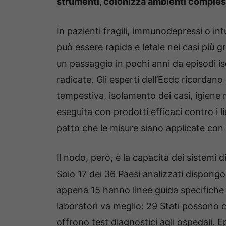
strumenti, colonizza ambienti comples
In pazienti fragili, immunodepressi o in
può essere rapida e letale nei casi più g
un passaggio in pochi anni da episodi is
radicate. Gli esperti dell’Ecdc ricordano 
tempestiva, isolamento dei casi, igiene 
eseguita con prodotti efficaci contro i 
patto che le misure siano applicate con d
Il nodo, però, è la capacità dei sistemi d
Solo 17 dei 36 Paesi analizzati dispong
appena 15 hanno linee guida specifiche 
laboratori va meglio: 29 Stati possono c
offrono test diagnostici agli ospedali. E