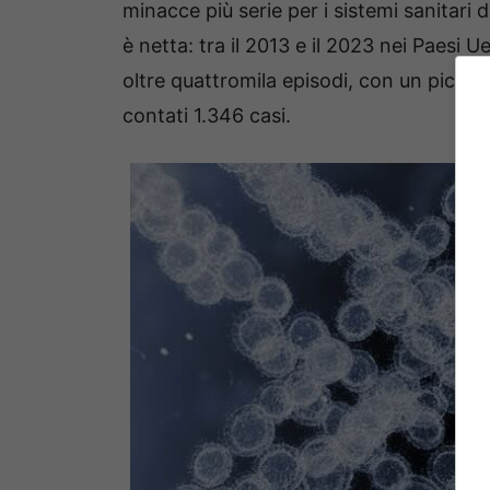
minacce più serie per i sistemi sanitari 
è netta: tra il 2013 e il 2023 nei Paesi
oltre quattromila episodi, con un picco 
contati 1.346 casi.