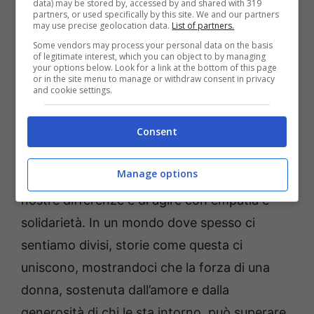
relazioni precedentemente nascoste tra i
data) may be stored by, accessed by and shared with 319
partners, or used specifically by this site. We and our partners
personaggi.
La decisione del donatore di
may use precise geolocation data.
List of partners.
Some vendors may process your personal data on the basis
farsi avanti, nonostante i conflitti e le
of legitimate interest, which you can object to by managing
your options below. Look for a link at the bottom of this page
difficoltà, ha dimostrato che al di là dei litigi
or in the site menu to manage or withdraw consent in privacy
and cookie settings.
e delle divergenze, l’amore e la cura per
l’altro possono trionfare.
Consent
La storia di Bahar e la sua lotta per la vita ci
Manage options
ricordano l’importanza di guardare oltre le
nostre differenze e di agire con empatia e
solidarietà. In un mondo dove spesso ci
sentiamo divisi, storie come questa ci
uniscono, mostrandoci che la forza di una
donna, sostenuta dall’amore e dalla
generosità di chi le sta intorno, può superare