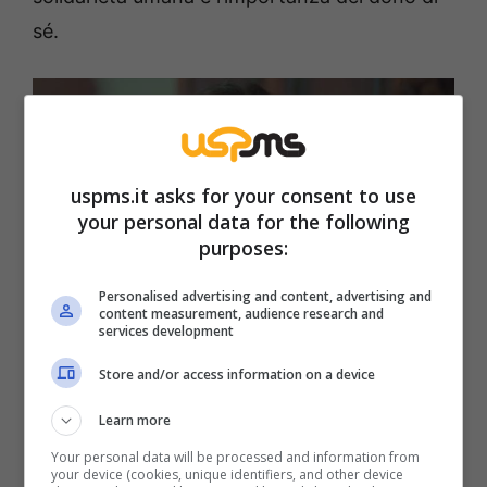
sé.
uspms.it asks for your consent to use
your personal data for the following
purposes:
Personalised advertising and content, advertising and
content measurement, audience research and
services development
La forza di una donna, anticipazioni 15 agosto: cosa accade
a Bahar? (Infinity) Uspms.it
Store and/or access information on a device
La rivelazione ha avuto l’effetto di un colpo di
Learn more
scena, portando alla luce dinamiche e
Your personal data will be processed and information from
your device (cookies, unique identifiers, and other device