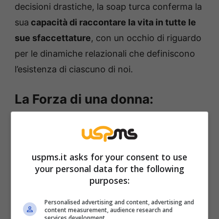
decisioni drastiche, la soap turca conferma la
sua
capacità di raccontare la vita in tutte le
sue sfaccettature
, con un occhio di riguardo
per le dinamiche relazionali che definiscono
l’esistenza di ciascuno di noi.
La Forza di una donna:
anticipazioni shock sulle
puntate dal 28 luglio all’1
agosto
uspms.it asks for your consent to use
your personal data for the following
Le puntate in programma dal 28 luglio al 1°
purposes:
agosto 2025 promettono sviluppi significativi
Personalised advertising and content, advertising and
per i protagonisti di La forza di una donna.
content measurement, audience research and
services development