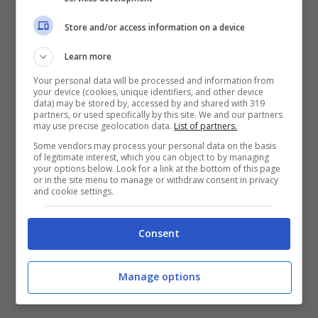
Tra momenti di felicità condivisi in famiglia e
Store and/or access information on a device
rivelazioni scioccanti,
i personaggi si trovano
ad affrontare le proprie paure
e i propri
Learn more
desideri più nascosti.
Your personal data will be processed and information from
your device (cookies, unique identifiers, and other device
data) may be stored by, accessed by and shared with 319
partners, or used specifically by this site. We and our partners
may use precise geolocation data.
List of partners.
Some vendors may process your personal data on the basis
of legitimate interest, which you can object to by managing
your options below. Look for a link at the bottom of this page
or in the site menu to manage or withdraw consent in privacy
and cookie settings.
Consent
Manage options
La Forza di una donna: anticipazioni shock sulle puntate dal
28 luglio all’1 agosto – Mediaset Infinity – uspms.it