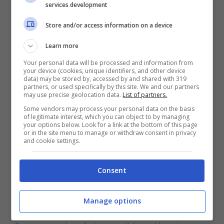
che
Lorenzo
accompagni
Jana
all’altare per
services development
una ragione ben precisa: umiliarla
Store and/or access information on a device
pubblicamente e riaffermare il proprio
Learn more
controllo sulla cerimonia. Un colpo basso che
Your personal data will be processed and information from
potrebbe sconvolgere la dolce
Jana
.
your device (cookies, unique identifiers, and other device
data) may be stored by, accessed by and shared with 319
partners, or used specifically by this site. We and our partners
may use precise geolocation data.
List of partners.
Some vendors may process your personal data on the basis
of legitimate interest, which you can object to by managing
your options below. Look for a link at the bottom of this page
or in the site menu to manage or withdraw consent in privacy
and cookie settings.
Consent
Manage options