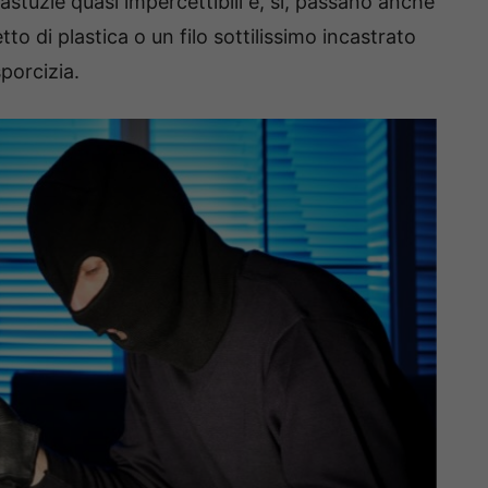
astuzie quasi impercettibili e, sì, passano anche
to di plastica o un filo sottilissimo incastrato
porcizia.