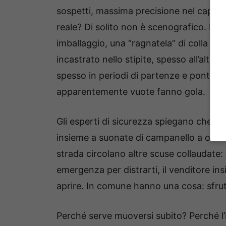
sospetti, massima precisione nel capire
reale? Di solito non è scenografico. È q
imballaggio, una “ragnatela” di colla qua
incastrato nello stipite, spesso all’alte
spesso in periodi di partenze e ponti, q
apparentemente vuote fanno gola.
Gli esperti di sicurezza spiegano che non 
insieme a suonate di campanello a orari 
strada circolano altre scuse collaudate: i
emergenza per distrarti, il venditore ins
aprire. In comune hanno una cosa: sfrut
Perché serve muoversi subito? Perché l’i