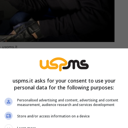
 – uspms.it
 chi è pronto a entrare quando non ci sei.
rdine europee hanno segnalato la cosiddetta
uspms.it asks for your consent to use your
o-indicatori – fili di colla, cartoncini minuscoli,
personal data for the following purposes:
e e porta di casa.
Se il “testimone” cade,
ni, la casa appare “ferma”, quindi potenzialmente
Personalised advertising and content, advertising and content
measurement, audience research and services development
Store and/or access information on a device
rare senza farsi notare. Zero rumore, zero