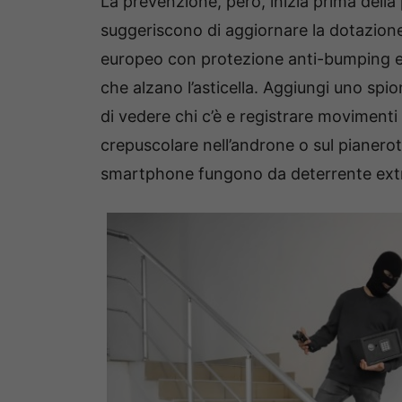
La prevenzione, però, inizia prima della
suggeriscono di aggiornare la dotazion
europeo con protezione anti-bumping e
che alzano l’asticella. Aggiungi uno spi
di vedere chi c’è e registrare movimenti
crepuscolare nell’androne o sul pianero
smartphone fungono da deterrente ext