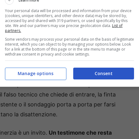
Learn more
 quando colpire. Come si presenta nella vita
Your personal data will be processed and information from your device
(cookies, unique identifiers, and other device data) may be stored by,
ualcosa che potresti scambiare per un residuo di
accessed by and shared with 319 partners, or used specifically by this
site. We and our partners may use precise geolocation data.
List of
si invisibile, un frammento sottile e trasparente
partners.
zza della serratura o poco sopra. Capita più
Some vendors may process your personal data on the basis of legitimate
interest, which you can object to by managing your options below. Look
uando i pianerottoli si svuotano e le case
for a link at the bottom of this page or in the site menu to manage or
withdraw consent in privacy and cookie settings.
Manage options
Consent
è l’unica astuzia: talvolta il “testimone” arriva
strani per “sentire” se dentro c’è qualcuno. E in
l falso tecnico che chiede di entrare, la finta
istente o il sondaggio porta a porta per farsi
tano la disattenzione.
nerzia è un invito.
Un testimone che resta