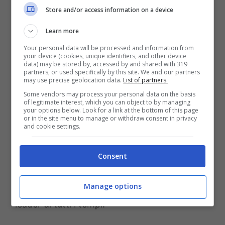
Store and/or access information on a device
sorprendere molti, considerando quanto sia
centrale la figura di Cesare nella storia di
Learn more
Roma e del mondo intero.
Your personal data will be processed and information from
your device (cookies, unique identifiers, and other device
data) may be stored by, accessed by and shared with 319
partners, or used specifically by this site. We and our partners
L’Area Sacra, oggi, offre ai visitatori la
may use precise geolocation data.
List of partners.
possibilità di immergersi in un passato
Some vendors may process your personal data on the basis
of legitimate interest, which you can object to by managing
remoto, tra colonne che si ergono maestose
your options below. Look for a link at the bottom of this page
or in the site menu to manage or withdraw consent in privacy
e pavimentazioni che raccontano di antiche
and cookie settings.
processioni.
Passeggiare
tra queste rovine
significa camminare letteralmente sulla
Consent
storia
, su quel suolo che fu testimone
Manage options
dell’ascesa e della caduta di uno dei più grandi
leader di tutti i tempi.