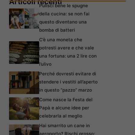
Articoli recenti
Pulisci bene le spugne
della cucina: se non fai
questo diventano una
bomba di batteri
C’è una moneta che
potresti avere e che vale
una fortuna: una 2 lire con
l’ulivo
Perché dovresti evitare di
stendere i vestiti all’aperto
in questo “pazzo” marzo
Come nasce la Festa del
Papà e alcune idee per
celebrarla al meglio
Hai smarrito un cane in
aeroporto? Rischi grosso: