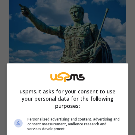
Il luogo è questo: Area Sacra di Largo Argentina (Uspms.it)
L’assassinio di Cesare, avvenuto il 15 marzo
uspms.it asks for your consent to use
del 44 a.C., è uno degli eventi più noti e
your personal data for the following
drammatici della storia romana, ma pochi
purposes:
sanno che il luogo esatto in cui si consumò
Personalised advertising and content, advertising and
questo atto tragico è proprio l’Area Sacra di
content measurement, audience research and
services development
Largo Argentina. Questa rivelazione potrebbe