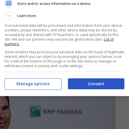
Store and/or access information on a device
o preso di mira con un video generato
Learn more
per sembrare una sua comunicazione diretta e
Your personal data will be processed and information from your device
 volto del campione maiorchino promuovono un
(cookies, unique identifiers, and other device data) may be stored by,
accessed by and shared with 319 partners, or used specifically by this
Nadal ha smentito in modo netto e pubblico,
site. We and our partners may use precise geolocation data.
List of
partners.
 messaggio che non lascia margini:
“Se vi arriva
Some vendors may process your personal data on the basis of legitimate
 io, è una truffa”
.
interest, which you can object to by managing your options below. Look
for a link at the bottom of this page or in the site menu to manage or
withdraw consent in privacy and cookie settings.
Manage options
Consent