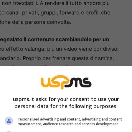
non tracciabili. A rendere il tutto ancora più
so canali privati, gruppi, forward e profili che
one della persona coinvolta.
egnalato il contenuto scambiandolo per un
co effetto valanga: più un video viene condiviso,
lanciarlo. Proprio per frenare questa dinamica,
va a fermarsi, verificare le fonti e a non
ate le segnalazioni ai gestori dei servizi digitali
ti, una corsa contro il tempo resa complessa
anipolati.
uspms.it asks for your consent to use your
personal data for the following purposes:
sa è accaduto
Personalised advertising and content, advertising and content
measurement, audience research and services development
econdo quanto riportato dal Corriere dello