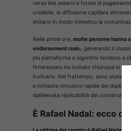
verso link esterni e forme di pagamento 
credibile, la diffusione capillare attraver
imitano in modo mimetico la comunicazi
Nelle prime ore,
molte persone hanno s
endorsement real
e, generando il classi
più piattaforme e algoritmi tendono a ri
l’interessato ha invitato chiunque lo rice
inoltrarlo. Nel frattempo, sono state avvi
e richieste rimozioni rapide dei duplica
dall’elevata replicabilità dei contenuti m
È Rafael Nadal: ecco co
La vittima del raggiro è Rafael Nadal
. S