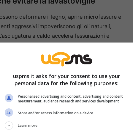
hé evitare la lavastoviglie
possono deformare il legno, aprire microfessure e
enti aggressivi impoveriscono gli oli naturali,
L’asciugatura a caldo accelera fessurazioni e
estolo. La regola è chiara:
lavaggio a mano
,
uspms.it asks for your consent to use your
personal data for the following purposes:
Personalised advertising and content, advertising and content
measurement, audience research and services development
Store and/or access information on a device
Learn more