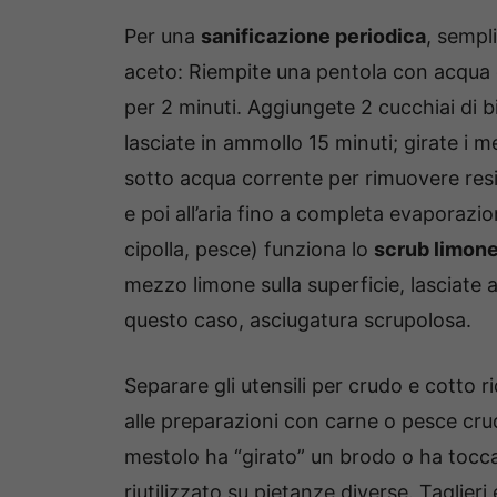
Per una
sanificazione periodica
, sempl
aceto: Riempite una pentola con acqua 
per 2 minuti. Aggiungete 2 cucchiai di 
lasciate in ammollo 15 minuti; girate i m
sotto acqua corrente per rimuovere res
e poi all’aria fino a completa evaporazion
cipolla, pesce) funziona lo
scrub limone
mezzo limone sulla superficie, lasciate 
questo caso, asciugatura scrupolosa.
Separare gli utensili per crudo e cotto r
alle preparazioni con carne o pesce cru
mestolo ha “girato” un brodo o ha toccat
riutilizzato su pietanze diverse. Taglier