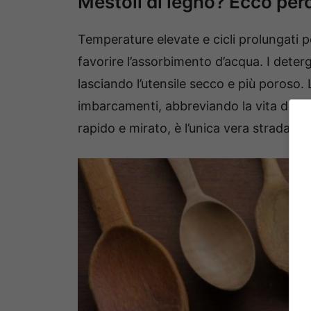
Mestoli di legno? Ecco perc
Temperature elevate e cicli prolungati 
favorire l’assorbimento d’acqua. I deterg
lasciando l’utensile secco e più poroso. 
imbarcamenti, abbreviando la vita del m
rapido e mirato, è l’unica vera strada.