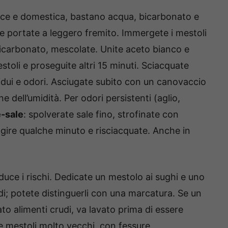
ice e domestica, bastano acqua, bicarbonato e
e portate a leggero fremito. Immergete i mestoli
bicarbonato, mescolate. Unite aceto bianco e
estoli e proseguite altri 15 minuti. Sciacquate
idui e odori. Asciugate subito con un canovaccio
e dell’umidità. Per odori persistenti (aglio,
-sale
: spolverate sale fino, strofinate con
agire qualche minuto e risciacquate. Anche in
iduce i rischi. Dedicate un mestolo ai sughi e uno
di; potete distinguerli con una marcatura. Se un
o alimenti crudi, va lavato prima di essere
i e mestoli molto vecchi, con fessure,