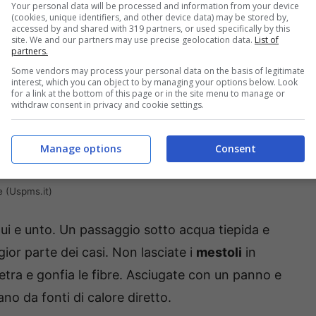
Your personal data will be processed and information from your device
(cookies, unique identifiers, and other device data) may be stored by,
accessed by and shared with 319 partners, or used specifically by this
site. We and our partners may use precise geolocation data.
List of
partners.
Some vendors may process your personal data on the basis of legitimate
interest, which you can object to by managing your options below. Look
for a link at the bottom of this page or in the site menu to manage or
withdraw consent in privacy and cookie settings.
Manage options
Consent
e (Uspms.it)
dui e unto. Un passaggio sotto acqua tiepida e
or parte dei casi. Non lasciate i
mestoli
in
tra e gonfia le fibre. Asciugate con un panno e
tano da fonti di calore diretto.