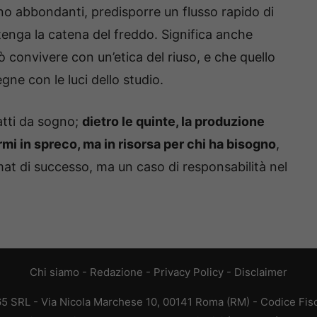
ono abbondanti, predisporre un flusso rapido di
enga la catena del freddo. Significa anche
ò convivere con un’etica del riuso, e che quello
gne con le luci dello studio.
atti da sogno;
dietro le quinte, la produzione
mi in spreco, ma in risorsa per chi ha bisogno
,
at di successo, ma un caso di responsabilità nel
Chi siamo
-
Redazione
-
Privacy Policy
-
Disclaimer
65 SRL - Via Nicola Marchese 10, 00141 Roma (RM) - Codice Fisca