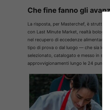
Che fine fanno gli avan
La risposta, per Masterchef, è struttura
con Last Minute Market, realtà bolognes
nel recupero di eccedenze alimentari. 
tipo di prova o dal luogo — che sia lo s
selezionato, catalogato e messo in sicur
approvvigionamenti lungo le 24 puntate