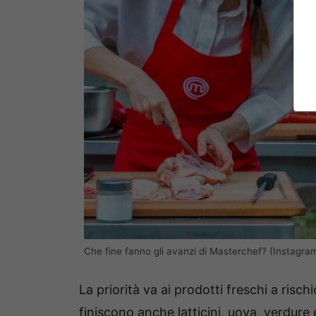
Che fine fanno gli avanzi di Masterchef? (Instagra
La priorità va ai prodotti freschi a risch
finiscono anche latticini, uova, verdure 