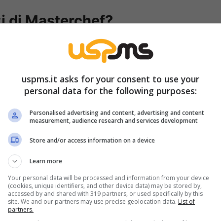
zi di Masterchef?
ta e sistemica. Dal 2013 la produzione collabora
e nata come iniziativa sociale e specializzata
uspms.it asks for your consent to use your
Dopo ogni registrazione, indipendentemente dal
personal data for the following purposes:
tudio o una esterna — il cibo idoneo viene
ezza dalla squadra interna che gestisce gli
Personalised advertising and content, advertising and content
measurement, audience research and services development
.
Store and/or access information on a device
Learn more
Your personal data will be processed and information from your device
(cookies, unique identifiers, and other device data) may be stored by,
accessed by and shared with 319 partners, or used specifically by this
site. We and our partners may use precise geolocation data.
List of
partners.