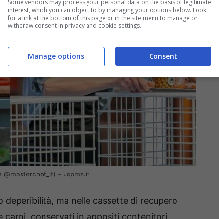
Some vendors may process your personal data on the basis of legitimate
interest, which you can object to by managing your options below. Look
for a link at the bottom of this page or in the site menu to manage or
withdraw consent in privacy and cookie settings.
Manage options
Consent
m @masterchef_it) – uspms.it
io deperibilità, ma nelle cassette di recupero
e carni, conservati in appositi contenitori