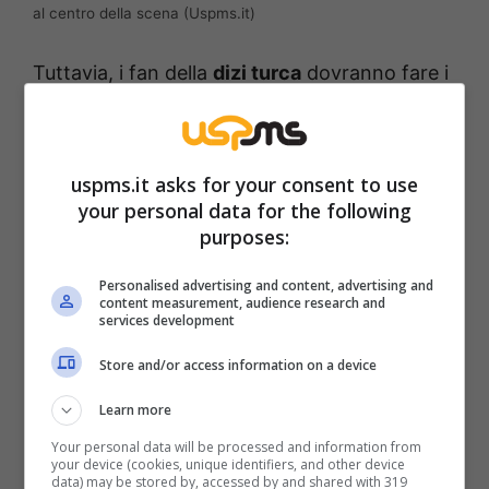
al centro della scena (Uspms.it)
Tuttavia, i fan della
dizi turca
dovranno fare i
conti con un’improvvisa variazione nel
palinsesto: “
Forbidden Fruit
” non sarà
trasmesso nel weekend del 13 e 14 settembre
uspms.it asks for your consent to use
your personal data for the following
come previsto. Al suo posto verrà proposto
purposes:
un doppio episodio de “
La forza di una
donna
“, soap opera turca che durante l’estate
Personalised advertising and content, advertising and
content measurement, audience research and
ha ottenuto ottimi risultati in termini di share.
services development
Store and/or access information on a device
Le modifiche al palinsesto non riguardano
Learn more
solo il pomeriggio festivo ma anche la fascia
Your personal data will be processed and information from
del prime time. A partire dal 15 settembre ci
your device (cookies, unique identifiers, and other device
data) may be stored by, accessed by and shared with 319
saranno diverse novità che interesseranno