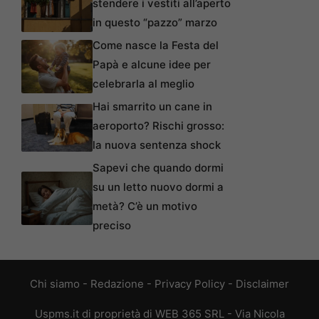
stendere i vestiti all’aperto
in questo “pazzo” marzo
Come nasce la Festa del
Papà e alcune idee per
celebrarla al meglio
Hai smarrito un cane in
aeroporto? Rischi grosso:
la nuova sentenza shock
Sapevi che quando dormi
su un letto nuovo dormi a
metà? C’è un motivo
preciso
Chi siamo
-
Redazione
-
Privacy Policy
-
Disclaimer
Uspms.it di proprietà di WEB 365 SRL - Via Nicola