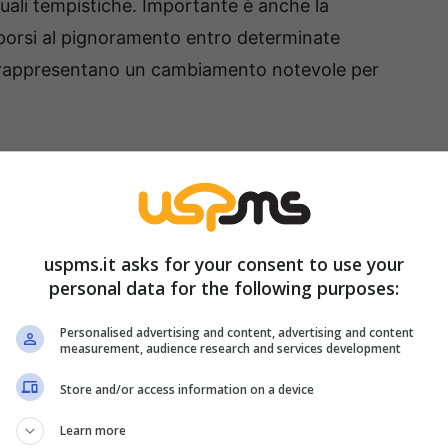
quali tempistiche. Importante è anche la
opporsi al pignoramento entro determinate
à rappresentano un cambiamento notevole per
e di tutela
è ora più chiara. La protezione della
on l’unico. Anche le buste paga e gli assegni
, con limiti percentuali e soglie minime di
re certezza operativa ai creditori e, allo stesso
uspms.it asks for your consent to use your
personal data for the following purposes:
 agiscono con diligenza.
Personalised advertising and content, advertising and content
utele: cosa cambia davvero
measurement, audience research and services development
Store and/or access information on a device
Learn more
ne rafforzata
, soprattutto quando il creditore è