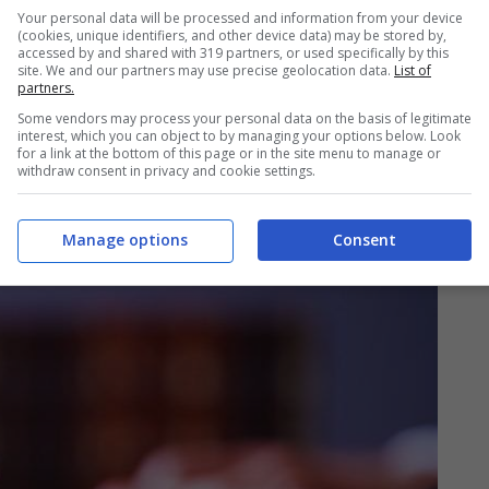
Your personal data will be processed and information from your device
 Entrate-Riscossione.
In questo caso, il
(cookies, unique identifiers, and other device data) may be stored by,
accessed by and shared with 319 partners, or used specifically by this
 La situazione cambia se il creditore è privato,
site. We and our partners may use precise geolocation data.
List of
partners.
otto valutazioni concrete per determinare se
Some vendors may process your personal data on the basis of legitimate
interest, which you can object to by managing your options below. Look
essere considerati parte integrante
for a link at the bottom of this page or in the site menu to manage or
withdraw consent in privacy and cookie settings.
etti a pignoramento.
Manage options
Consent