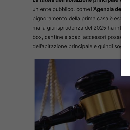
un ente pubblico, come
l’Agenzia delle
pignoramento della prima casa è escluso.
ma la giurisprudenza del 2025 ha introd
box, cantine e spazi accessori possano 
dell’abitazione principale e quindi sogg