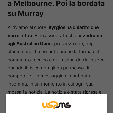
a Melbourne. Poi la bordata
su Murray
Arriviamo al cuore.
Kyrgios ha chiarito che
non si ritira
. E ha assicurato che
lo vedremo
agli Australian Open
: presenza che, negli
ultimi tempi, ha assunto anche la forma del
commento tecnico e dello sguardo da insider,
quando il fisico non gli ha permesso di
competere. Un messaggio di continuità,
insomma, in un momento in cui ogni sua
mossa fa notizia. La notizia è stata ripresa e
corroborata da più testate, tra cui
Adnkronos, alla quale l’australiano ha