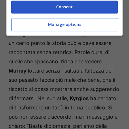
ha puntato il dito su Andy Murray
, una figura
Consent
che nel circuito è quasi intoccabile per storia
Manage options
e resilienza. Il tono? Tagliente. Il senso? Che
proseguire a tutti i costi ha un prezzo e che a
un certo punto la storia può e deve essere
raccontata senza retorica. Parole dure, di
quelle che spaccano: l’idea che vedere
Murray
lottare senza risultati all’altezza del
suo passato faccia più male che bene, che il
rispetto si possa mostrare anche suggerendo
di fermarsi. Nel suo stile,
Kyrgios
ha cercato
di trasformare un tabù in tema pubblico. Si
può non essere d’accordo, ma il messaggio è
chiaro: “Basta diplomazia, parliamo della