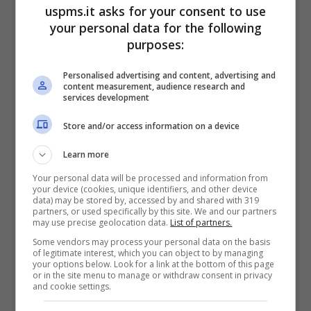
affiancato il consueto pacchetto di opinioni
uspms.it asks for your consent to use
your personal data for the following
non filtrate.
purposes:
Personalised advertising and content, advertising and
content measurement, audience research and
services development
Store and/or access information on a device
Learn more
Your personal data will be processed and information from
your device (cookies, unique identifiers, and other device
data) may be stored by, accessed by and shared with 319
partners, or used specifically by this site. We and our partners
may use precise geolocation data.
List of partners.
Some vendors may process your personal data on the basis
Kyrgios non si ferma e sarà a Melbourne. Poi la bordata su
of legitimate interest, which you can object to by managing
your options below. Look for a link at the bottom of this page
Murray (ANSA) Uspms.it
or in the site menu to manage or withdraw consent in privacy
and cookie settings.
È qui che scatta il “nuovo attacco”.
Kyrgios