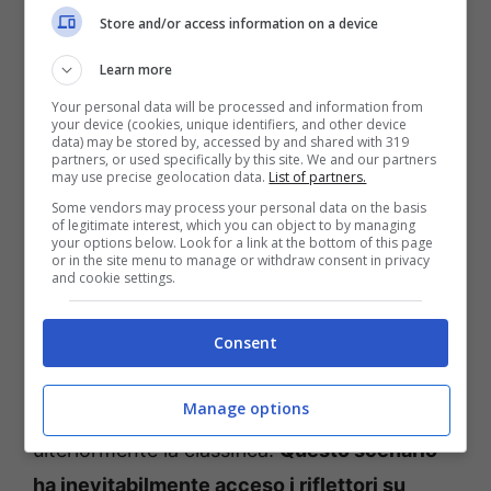
Store and/or access information on a device
Learn more
Your personal data will be processed and information from
your device (cookies, unique identifiers, and other device
data) may be stored by, accessed by and shared with 319
partners, or used specifically by this site. We and our partners
may use precise geolocation data.
List of partners.
Some vendors may process your personal data on the basis
of legitimate interest, which you can object to by managing
your options below. Look for a link at the bottom of this page
Il Momento di Sinner: Una Svolta Imminente? (ANSA)
or in the site menu to manage or withdraw consent in privacy
and cookie settings.
Uspms.it
Consent
Alcaraz, con le sue recenti vittorie, ha
dimostrato di essere un avversario temibile e
Manage options
di avere tutte le carte in regola per scalare
ulteriormente la classifica.
Questo scenario
ha inevitabilmente acceso i riflettori su