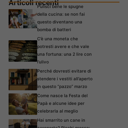
Articoli recenti
Pulisci bene le spugne
della cucina: se non fai
questo diventano una
bomba di batteri
C’è una moneta che
potresti avere e che vale
una fortuna: una 2 lire con
l’ulivo
Perché dovresti evitare di
stendere i vestiti all’aperto
in questo “pazzo” marzo
Come nasce la Festa del
Papà e alcune idee per
celebrarla al meglio
Hai smarrito un cane in
aeroporto? Rischi grosso: