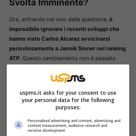
Svolta Imminente?
Ora, entrando nel vivo della questione,
è
impossibile ignorare i recenti sviluppi che
hanno visto Carlos Alcaraz avvicinarsi
pericolosamente a Jannik Sinner nel ranking
ATP.
Questo cambiamento non è passato
inosservato e ha sollevato una serie di
interrogativi sulla capacità di Sinner di
mantenere la sua posizione e, soprattutto,
uspms.it asks for your consent to use
sulle sue prossime mosse per difendere il suo
your personal data for the following
purposes:
prestigioso posto.
Personalised advertising and content, advertising and
content measurement, audience research and
services development