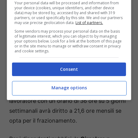
Your personal data will be processed and information from
your device (cookies, unique identifiers, and other device
Frazionamento permessi Legge 104: come funziona e chi ne
data) may be stored by, accessed by and shared with 319
ha diritto – uspms.it
partners, or used specifically by this site. We and our partners
may use precise geolocation data.
List of partners.
Some vendors may process your personal data on the basis
Il monte ore mensile fruibile si calcola
of legitimate interest, which you can object to by managing
your options below. Look for a link at the bottom of this page
dividendo l’
orario normale di lavoro
or in the site menu to manage or withdraw consent in privacy
and cookie settings.
settimanale
per il numero dei giorni lavorativi
settimanali e moltiplicando il risultato per tre.
Consent
Questa formula si applica sia per gli orari
settimanali fissi sia per quelli plurisettimanali
Manage options
che variano ciclicamente. Ad esempio, un
lavoratore con un orario di 36 ore su 5 giorni
settimanali avrà diritto a 21,6 ore mensili se
opta per il frazionamento.