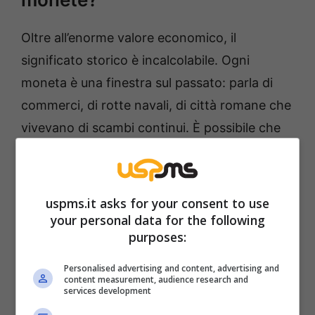
Oltre all’enorme valore economico, il
significato storico è incalcolabile. Ogni
moneta è una finestra sul passato: parla di
commerci, di rotte navali, di città romane che
vivevano di scambi continui. È possibile che
appartenessero al carico di una nave
affondata, oppure fossero state nascoste
intenzionalmente per essere recuperate in un
uspms.it asks for your consent to use
secondo momento.
your personal data for the following
purposes:
In ogni caso, rappresentano un tassello
Personalised advertising and content, advertising and
content measurement, audience research and
prezioso per capire la vita economica e
services development
sociale di quell’epoca.