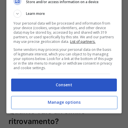
Store and/or access information on a device
Un giorno qualunque diventato
Learn more
leggenda
Your personal data will be processed and information from
your device (cookies, unique identifiers, and other device
data) may be stored by, accessed by and shared with 319
partners, or used specifically by this site. We and our partners
Per chi ha fatto la scoperta, quella che
may use precise geolocation data.
List of partners.
sembrava una giornata normale si è
Some vendors may process your personal data on the basis
of legitimate interest, which you can object to by managing
trasformata in un evento capace di cambiare
your options below. Look for a link at the bottom of this page
or in the site menu to manage or withdraw consent in privacy
la vita. Un semplice sub, con la sua curiosità e
and cookie settings.
il suo occhio attento, è diventato
protagonista di una scoperta che resterà
Consent
negli annali dell’archeologia.
Manage options
Quanto vale un simile
ritrovamento?