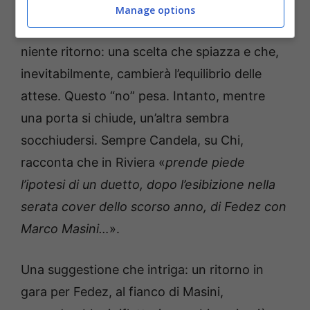
partecipare al Festival diretto da Carlo Conti.
Manage options
Insomma, niente candidatura, niente palco,
niente ritorno: una scelta che spiazza e che,
inevitabilmente, cambierà l’equilibrio delle
attese. Questo “no” pesa. Intanto, mentre
una porta si chiude, un’altra sembra
socchiudersi. Sempre Candela, su Chi,
racconta che in Riviera «
prende piede
l’ipotesi di un duetto, dopo l’esibizione nella
serata cover dello scorso anno, di Fedez con
Marco Masini…
».
Una suggestione che intriga: un ritorno in
gara per Fedez, al fianco di Masini,