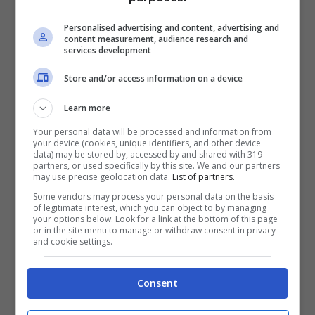
su un rientro all’Ariston dopo un periodo
Personalised advertising and content, advertising and
personale non semplice e la sorprendente
content measurement, audience research and
services development
pubblicazione dell’album Caramé. Molti la
davano per certa, qualcuno l’aveva già
Store and/or access information on a device
immaginata in gara. E invece no. A rivelarlo è
Learn more
Giuseppe Candela sul portale del periodico
Your personal data will be processed and information from
your device (cookies, unique identifiers, and other device
Chi, con parole che non lasciano spazio a
data) may be stored by, accessed by and shared with 319
partners, or used specifically by this site. We and our partners
dubbi: «
Tutti convinti del suo ritorno
may use precise geolocation data.
List of partners.
all’Ariston e in Tv, dopo un periodo difficile e
Some vendors may process your personal data on the basis
of legitimate interest, which you can object to by managing
dopo la pubblicazione a sorpresa dell’album
your options below. Look for a link at the bottom of this page
or in the site menu to manage or withdraw consent in privacy
Caramé… Così non sarà…
».
and cookie settings.
Il motivo? Secondo Candela, Angelina Mango
Consent
non ha presentato alcun brano per