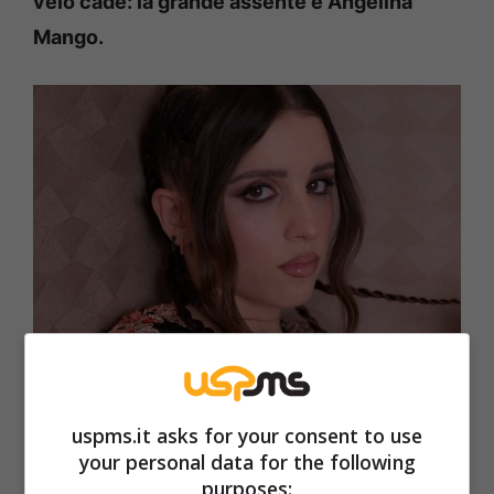
velo cade: la grande assente è Angelina
Mango.
Chi non ci sarà al Festival di Sanremo: una attesa cantante
ha detto no (Instagram @angelinamango_) – uspms.it
uspms.it asks for your consent to use
your personal data for the following
Il suo nome era tra i più caldi, complici i rumor
purposes: