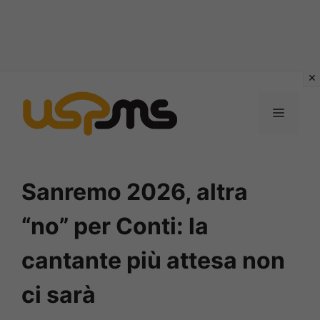
Vai
al
MENU
contenuto
Sanremo 2026, altra
“no” per Conti: la
cantante più attesa non
ci sarà