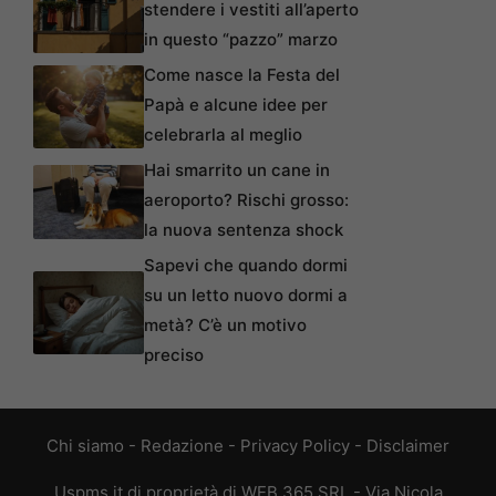
stendere i vestiti all’aperto
in questo “pazzo” marzo
Come nasce la Festa del
Papà e alcune idee per
celebrarla al meglio
Hai smarrito un cane in
aeroporto? Rischi grosso:
la nuova sentenza shock
Sapevi che quando dormi
su un letto nuovo dormi a
metà? C’è un motivo
preciso
Chi siamo
-
Redazione
-
Privacy Policy
-
Disclaimer
Uspms.it di proprietà di WEB 365 SRL - Via Nicola