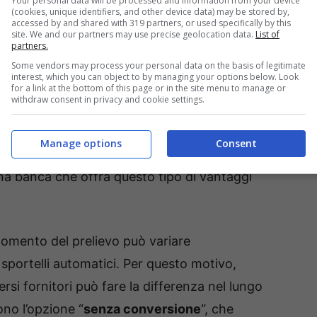
Your personal data will be processed and information from your device
(cookies, unique identifiers, and other device data) may be stored by,
accessed by and shared with 319 partners, or used specifically by this
site. We and our partners may use precise geolocation data.
List of
partners.
Some vendors may process your personal data on the basis of legitimate
a vacanza – uspms.it
interest, which you can object to by managing your options below. Look
for a link at the bottom of this page or in the site menu to manage or
withdraw consent in privacy and cookie settings.
e della propria banca riguardo ai
prelievi
nche hanno accordi con istituti finanziari
Manage options
Consent
di prelevare denaro
senza commissioni
o a costi
 una banca che offra questo tipo di vantaggi
omento del prelievo può variare
sportelli automatici. Per questo motivo,
rsi fornitori può fare la differenza nel lungo
ono l’opzione “
senza conversione
“, che