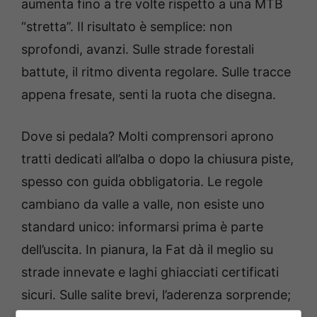
aumenta fino a tre volte rispetto a una MTB
“stretta”. Il risultato è semplice: non
sprofondi, avanzi. Sulle strade forestali
battute, il ritmo diventa regolare. Sulle tracce
appena fresate, senti la ruota che disegna.
Dove si pedala? Molti comprensori aprono
tratti dedicati all’alba o dopo la chiusura piste,
spesso con guida obbligatoria. Le regole
cambiano da valle a valle, non esiste uno
standard unico: informarsi prima è parte
dell’uscita. In pianura, la Fat dà il meglio su
strade innevate e laghi ghiacciati certificati
sicuri. Sulle salite brevi, l’aderenza sorprende;