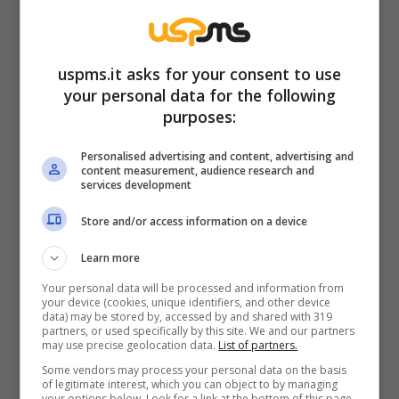
sulle rampe lunghe conta la cadenza. Un dato
pratico: con 0,6 bar la ruota “morde” la
crosta, ma su ghiaccio vivo servono
uspms.it asks for your consent to use
copertoni con
pneumatici chiodati
.
your personal data for the following
purposes:
Snowscoot e affini: quando
Personalised advertising and content, advertising and
la bici perde le ruote
content measurement, audience research and
services development
Store and/or access information on a device
Il
Snowscoot
è un ibrido tra BMX e
snowboard: due tavole, un telaio compatto,
Learn more
niente pedali. Si guida in piedi, stance da
Your personal data will be processed and information from
your device (cookies, unique identifiers, and other device
snowboard, peso sempre attivo. Nei park fa
data) may be stored by, accessed by and shared with 319
partners, or used specifically by this site. We and our partners
spettacolo su box e salti, sulle rosse trova un
may use precise geolocation data.
List of partners.
ritmo scorrevole che ricorda la derapata
Some vendors may process your personal data on the basis
of legitimate interest, which you can object to by managing
controllata. L’apprendimento è rapido per chi
your options below. Look for a link at the bottom of this page