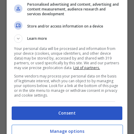
ostacolano né ritardano. Meglio
Personalised advertising and content, advertising and
content measurement, audience research and
recinzioni anti-scavalco
compatibili
services development
con le norme locali, cancelli con
Store and/or access information on a device
serrature serie e una progettazione che
Learn more
eviti siepi troppo fitte a ridosso degli
Your personal data will be processed and information from
accessi
your device (cookies, unique identifiers, and other device
data) may be stored by, accessed by and shared with 319
Pensare che il cane basti: i
l cane è un
partners, or used specifically by this site. We and our partners
may use precise geolocation data.
List of partners.
ottimo deterrente acustico, ma non
Some vendors may process your personal data on the basis
sostituisce allarmi e accorgimenti fisici.
of legitimate interest, which you can object to by managing
your options below. Look for a link at the bottom of this page
Puntare tutto sull’animale espone a
or in the site menu to manage or withdraw consent in privacy
and cookie settings.
rischi e responsabilità: serve comunque
un sistema di rilevazione e una
Consent
gestione etica dell’animale, con
addestramento adeguato e misure che
Manage options