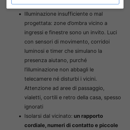
ne garantiscano benessere e sicurezza
Illuminazione insufficiente o mal
progettata: z
one d’ombra vicino a
ingressi e finestre sono un invito.
Luci
con sensori di movimento
,
corridoi
luminosi
e
timer
che simulano la
presenza aiutano, purché
l’illuminazione non abbagli le
telecamere né disturbi i vicini.
Attenzione ad aree di passaggio,
vialetti, cortili e retro della casa, spesso
ignorati
Isolarsi dal vicinato:
u
n rapporto
cordiale, numeri di contatto e piccole