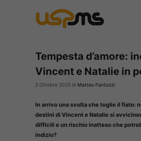
Vai
al
contenuto
Tempesta d’amore: inc
Vincent e Natalie in p
2 Ottobre 2025
di
Matteo Fantozzi
In arrivo una svolta che toglie il fiato
destini di Vincent e Natalie si avvicin
difficili e un rischio inatteso che potr
indizio?