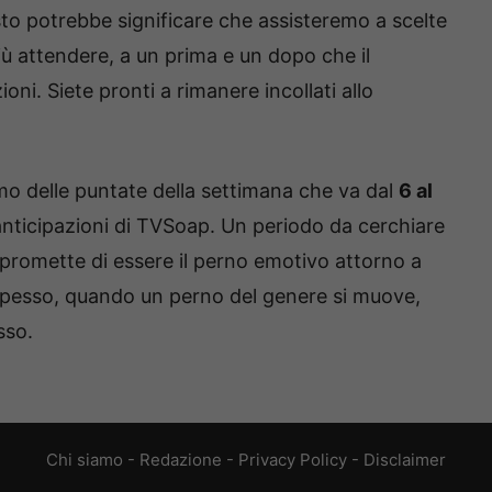
esto potrebbe significare che assisteremo a scelte
ù attendere, a un prima e un dopo che il
ni. Siete pronti a rimanere incollati allo
mo delle puntate della settimana che va dal
6 al
e anticipazioni di TVSoap. Un periodo da cerchiare
e promette di essere il perno emotivo attorno a
E spesso, quando un perno del genere si muove,
sso.
Chi siamo
-
Redazione
-
Privacy Policy
-
Disclaimer