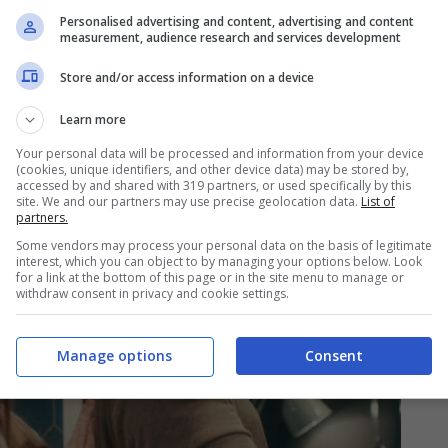
Personalised advertising and content, advertising and content
 2025
, un
incidente alle scuderie
metterà in
measurement, audience research and services development
namica repentina, capace di spostare gli equilibri
Store and/or access information on a device
 conseguenze.
Learn more
Your personal data will be processed and information from your device
(cookies, unique identifiers, and other device data) may be stored by,
accessed by and shared with 319 partners, or used specifically by this
site. We and our partners may use precise geolocation data.
List of
partners.
Some vendors may process your personal data on the basis of legitimate
interest, which you can object to by managing your options below. Look
for a link at the bottom of this page or in the site menu to manage or
withdraw consent in privacy and cookie settings.
Manage options
Consent