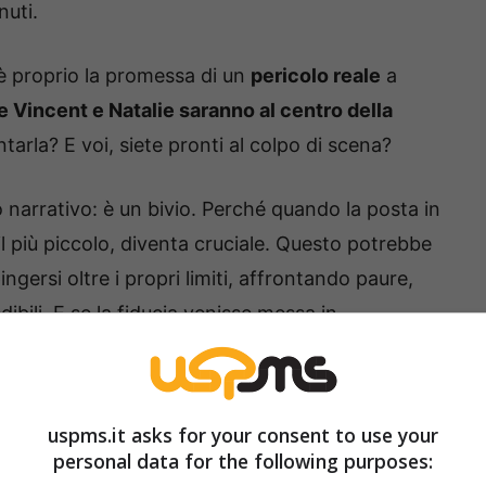
nuti.
è proprio la promessa di un
pericolo reale
a
 Vincent e Natalie saranno al centro della
tarla? E voi, siete pronti al colpo di scena?
 narrativo: è un bivio. Perché quando la posta in
il più piccolo, diventa cruciale. Questo potrebbe
gersi oltre i propri limiti, affrontando paure,
bili. E se la fiducia venisse messa in
o alleanze inattese? Voi cosa ne pensate?
gonisti a Tempesta d’amore
uspms.it asks for your consent to use your
personal data for the following purposes:
pesta d’amore
: secondo le
anticipazioni