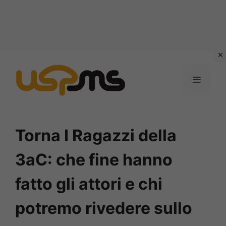
Vai
al
MENU
contenuto
Torna I Ragazzi della
3aC: che fine hanno
fatto gli attori e chi
potremo rivedere sullo