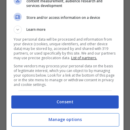
content measurement, audience research and
services development
Tornano I Ragazzi della Terza C? La voce che fa notizia
(Foto Mediaset Infinity) Uspms.it
Store and/or access information on a device
Learn more
La serie, che ha debuttato sul piccolo
Your personal data will be processed and information from
schermo italiano alla fine degli anni ’80
,
your device (cookies, unique identifiers, and other device
data) may be stored by, accessed by and shared with 319
raccontava le avventure quotidiane di un
partners, or used specifically by this site. We and our partners
may use precise geolocation data.
List of partners.
gruppo di studenti del liceo, affrontando temi
Some vendors may process your personal data on the basis
di stretta attualità con un approccio diretto e
of legitimate interest, which you can object to by managing
your options below. Look for a link at the bottom of this page
senza filtri. Ma
che fine hanno fatto i
or in the site menu to manage or withdraw consent in privacy
and cookie settings.
principali attori
di questa storica serie?
Consent
Alcuni hanno proseguito la loro carriera nel
mondo dello spettacolo, mentre altri hanno
Manage options
preso strade completamente diverse,