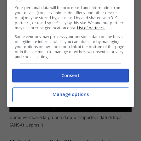
nella sezione dedicata per evitare lo storno e
Your personal data will be processed and information from
your device (cookies, unique identifiers, and other device
il differimento alla finestra successiva.
data) may be stored by, accessed by and shared with 319
partners, or used specifically by this site. We and our partners
may use precise geolocation data.
List of partners.
Some vendors may process your personal data on the basis
of legitimate interest, which you can object to by managing
your options below. Look for a link at the bottom of this page
or in the site menu to manage or withdraw consent in privacy
and cookie settings.
Consent
Manage options
Come verificare la propria data e l’importo, i dati di Inps
(ANSA) Uspms.it